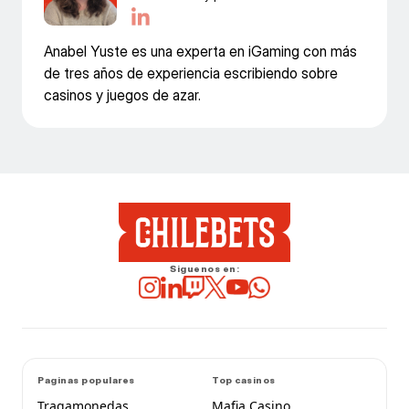
Anabel Yuste es una experta en iGaming con más
de tres años de experiencia escribiendo sobre
casinos y juegos de azar.
Siguenos en:
Paginas populares
Top casinos
Tragamonedas
Mafia Casino