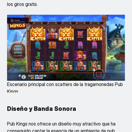
los giros gratis.
Escenario principal con scatters de la tragamonedas Pub
Kings
Diseño y Banda Sonora
Pub Kings nos ofrece un diseño muy atractivo que ha
conseguido captar la esencia de un ambiente de pub,