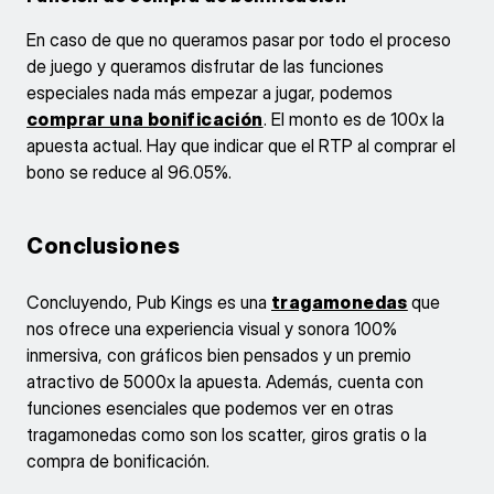
En caso de que no queramos pasar por todo el proceso
de juego y queramos disfrutar de las funciones
especiales nada más empezar a jugar, podemos
comprar una bonificación
. El monto es de 100x la
apuesta actual. Hay que indicar que el RTP al comprar el
bono se reduce al 96.05%.
Conclusiones
Concluyendo, Pub Kings es una
tragamonedas
que
nos ofrece una experiencia visual y sonora 100%
inmersiva, con gráficos bien pensados y un premio
atractivo de 5000x la apuesta. Además, cuenta con
funciones esenciales que podemos ver en otras
tragamonedas como son los scatter, giros gratis o la
compra de bonificación.