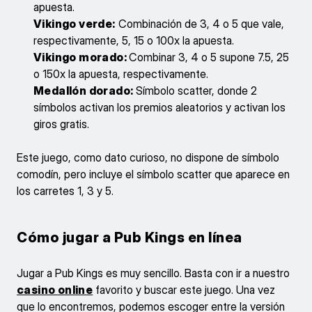
apuesta.
Vikingo verde:
Combinación de 3, 4 o 5 que vale,
respectivamente, 5, 15 o 100x la apuesta.
Vikingo morado:
Combinar 3, 4 o 5 supone 7.5, 25
o 150x la apuesta, respectivamente.
Medallón dorado:
Símbolo scatter, donde 2
símbolos activan los premios aleatorios y activan los
giros gratis.
Este juego, como dato curioso, no dispone de símbolo
comodín, pero incluye el símbolo scatter que aparece en
los carretes 1, 3 y 5.
Cómo jugar a Pub Kings en línea
Jugar a Pub Kings es muy sencillo. Basta con ir a nuestro
casino online
favorito y buscar este juego. Una vez
que lo encontremos, podemos escoger entre la versión