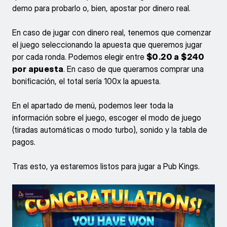
demo para probarlo o, bien, apostar por dinero real.
En caso de jugar con dinero real, tenemos que comenzar
el juego seleccionando la apuesta que queremos jugar
por cada ronda. Podemos elegir entre
$0.20 a $240
por apuesta
. En caso de que queramos comprar una
bonificación, el total sería 100x la apuesta.
En el apartado de menú, podemos leer toda la
información sobre el juego, escoger el modo de juego
(tiradas automáticas o modo turbo), sonido y la tabla de
pagos.
Tras esto, ya estaremos listos para jugar a Pub Kings.