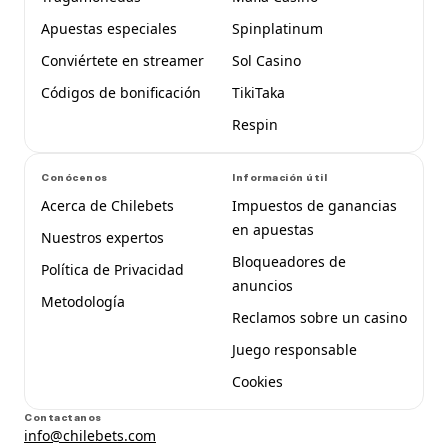
Apuestas especiales
Spinplatinum
Conviértete en streamer
Sol Casino
Códigos de bonificación
TikiTaka
Respin
Conócenos
Información útil
Acerca de Chilebets
Impuestos de ganancias
en apuestas
Nuestros expertos
Bloqueadores de
Política de Privacidad
anuncios
Metodología
Reclamos sobre un casino
Juego responsable
Cookies
Contactanos
info@chilebets.com