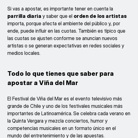
Si vas a apostar, es importante tener en cuenta la
parrilla diaria
y saber que el
orden de los artistas
importa, porque afecta el ambiente del público y, por
ende, puede influir en las cuotas. También es típico que
las cuotas se ajusten conforme se anuncian nuevos
artistas o se generan expectativas en redes sociales y
medios locales.
Todo lo que tienes que saber para
apostar a Viña del Mar
El Festival de Viña del Mar es el evento televisivo más
grande de Chile y uno de los festivales musicales más
importantes de Latinoamérica. Se celebra cada verano en
la Quinta Vergara y mezcla conciertos, humor y
competencias musicales en un formato único en el
mundo del entretenimiento y de las apuestas.