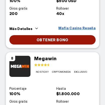
100%
$500 USD
Giros gratis
Rollover
200
40x
Mafia Casino Reseña
Más Detalles
OBTENER BONO
Megawin
8
NO STICKY
CRIPTOMONEDA
EXCLUSIVO
Porcentaje
Hasta
100%
$1.800.000
Giros gratis
Rollover