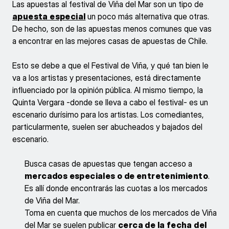
Las apuestas al festival de Viña del Mar son un tipo de
apuesta especial
un poco más alternativa que otras.
De hecho, son de las apuestas menos comunes que vas
a encontrar en las mejores casas de apuestas de Chile.
Esto se debe a que el Festival de Viña, y qué tan bien le
va a los artistas y presentaciones, está directamente
influenciado por la opinión pública. Al mismo tiempo, la
Quinta Vergara -donde se lleva a cabo el festival- es un
escenario durísimo para los artistas. Los comediantes,
particularmente, suelen ser abucheados y bajados del
escenario.
Busca casas de apuestas que tengan acceso a
mercados especiales o de entretenimiento
.
Es allí donde encontrarás las cuotas a los mercados
de Viña del Mar.
Toma en cuenta que muchos de los mercados de Viña
del Mar se suelen publicar
cerca de la fecha del