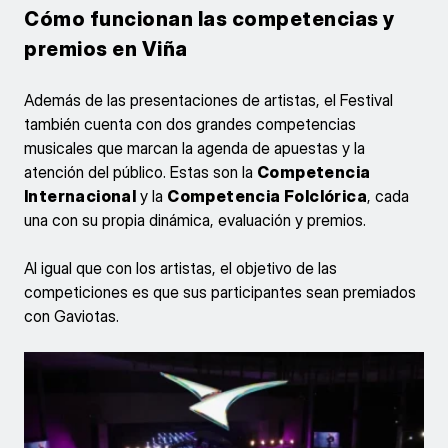
Cómo funcionan las competencias y
premios en Viña
Además de las presentaciones de artistas, el Festival
también cuenta con dos grandes competencias
musicales que marcan la agenda de apuestas y la
atención del público. Estas son la
Competencia
Internacional
y la
Competencia Folclórica
, cada
una con su propia dinámica, evaluación y premios.
Al igual que con los artistas, el objetivo de las
competiciones es que sus participantes sean premiados
con Gaviotas.