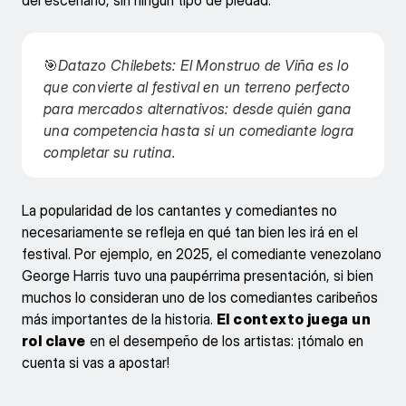
del escenario, sin ningún tipo de piedad.
🎯
Datazo Chilebets: El Monstruo de Viña es lo
que convierte al festival en un terreno perfecto
para mercados alternativos: desde quién gana
una competencia hasta si un comediante logra
completar su rutina.
La popularidad de los cantantes y comediantes no
necesariamente se refleja en qué tan bien les irá en el
festival. Por ejemplo, en 2025, el comediante venezolano
George Harris tuvo una paupérrima presentación, si bien
muchos lo consideran uno de los comediantes caribeños
más importantes de la historia.
El contexto juega un
rol clave
en el desempeño de los artistas: ¡tómalo en
cuenta si vas a apostar!