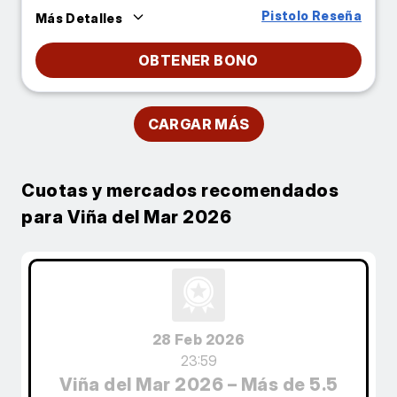
Pistolo Reseña
Más Detalles
OBTENER BONO
CARGAR MÁS
Cuotas y mercados recomendados
para Viña del Mar 2026
28 Feb 2026
23:59
Viña del Mar 2026 – Más de 5.5