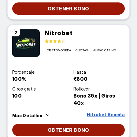
OBTENER BONO
Nitrobet
2
CRIPTOMONEDA
CUOTAS
NUEVO CASINO
Porcentaje
Hasta
100%
€600
Giros gratis
Rollover
100
Bono 35x | Giros
40x
Nitrobet Reseña
Más Detalles
OBTENER BONO