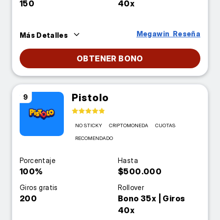
150
40x
Megawin Reseña
Más Detalles
OBTENER BONO
Pistolo
9
NO STICKY
CRIPTOMONEDA
CUOTAS
RECOMENDADO
Porcentaje
Hasta
100%
$500.000
Giros gratis
Rollover
200
Bono 35x | Giros
40x