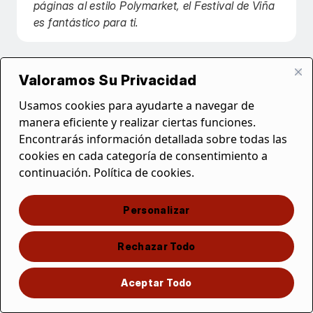
páginas al estilo Polymarket, el Festival de Viña
es fantástico para ti.
Valoramos Su Privacidad
Cómo apostar al Festival Viña del Mar
en Chile
Usamos cookies para ayudarte a navegar de
manera eficiente y realizar ciertas funciones.
Hacer apuestas al Festival de Viña del Mar no requiere
Encontrarás información detallada sobre todas las
más que seguir una serie de tres sencillos pasos, que te
cookies en cada categoría de consentimiento a
presentamos a continuación:
continuación. Política de cookies.
Encuentra
una casa de apuestas que ofrezca los
Personalizar
mercados de Viña del Mar a los que quieres apostar.
Crea una cuenta
y
haz un depósito
. Al igual que
Rechazar Todo
otras apuestas especiales, los bonos de apuestas
deportivas no sirven para eventos del Festival.
Aceptar Todo
Haz tu apuesta
según creas conveniente y espera
a que termine el evento para recibir el pago.