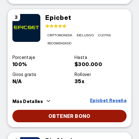
Epicbet
3
CRIPTOMONEDA
EXCLUSIVO
CUOTAS
RECOMENDADO
Porcentaje
Hasta
100%
$300.000
Giros gratis
Rollover
N/A
35x
Epicbet Reseña
Más Detalles
OBTENER BONO