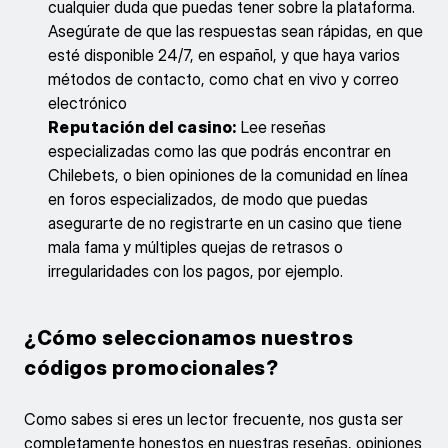
cualquier duda que puedas tener sobre la plataforma.
Asegúrate de que las respuestas sean rápidas, en que
esté disponible 24/7, en español, y que haya varios
métodos de contacto, como chat en vivo y correo
electrónico
Reputación del casino:
Lee reseñas
especializadas como las que podrás encontrar en
Chilebets, o bien opiniones de la comunidad en línea
en foros especializados, de modo que puedas
asegurarte de no registrarte en un casino que tiene
mala fama y múltiples quejas de retrasos o
irregularidades con los pagos, por ejemplo.
¿Cómo seleccionamos nuestros
códigos promocionales?
Como sabes si eres un lector frecuente, nos gusta ser
completamente honestos en nuestras reseñas, opiniones