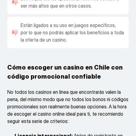
Disadvantage:
ser más altos que en otros casos.
Están ligados a su uso en juegos específicos,
por lo que no podrás aplicar los beneficios a toda
Disadvantage:
la oferta de un casino.
Cómo escoger un casino en Chile con
código promocional confiable
No todos los casinos en línea que encontrarás valen la
pena, del mismo modo que no todos los bonos ni códigos
promocionales son realmente buenas opciones. A la hora
de escoger el casino online ideal para ti, te recomiendo
seguir esta serie de criterios:
Licencia internacional:
Antes de registrarte en