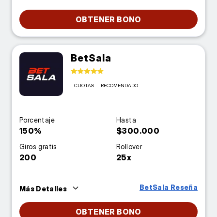
OBTENER BONO
BetSala
CUOTAS
RECOMENDADO
Porcentaje
Hasta
150%
$300.000
Giros gratis
Rollover
200
25x
BetSala Reseña
Más Detalles
OBTENER BONO