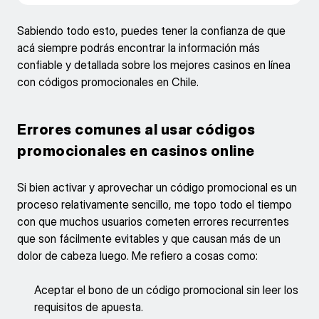
Sabiendo todo esto, puedes tener la confianza de que
acá siempre podrás encontrar la información más
confiable y detallada sobre los mejores casinos en línea
con códigos promocionales en Chile.
Errores comunes al usar códigos
promocionales en casinos online
Si bien activar y aprovechar un código promocional es un
proceso relativamente sencillo, me topo todo el tiempo
con que muchos usuarios cometen errores recurrentes
que son fácilmente evitables y que causan más de un
dolor de cabeza luego. Me refiero a cosas como:
Aceptar el bono de un código promocional sin leer los
requisitos de apuesta.