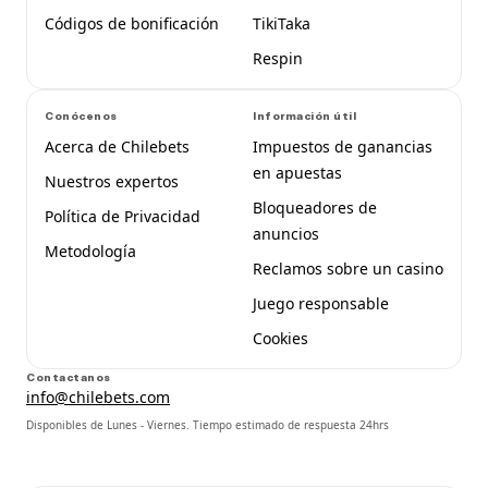
Códigos de bonificación
TikiTaka
Respin
Conócenos
Información útil
Acerca de Chilebets
Impuestos de ganancias
en apuestas
Nuestros expertos
Bloqueadores de
Política de Privacidad
anuncios
Metodología
Reclamos sobre un casino
Juego responsable
Cookies
Contactanos
info@chilebets.com
Disponibles de Lunes - Viernes. Tiempo estimado de respuesta 24hrs