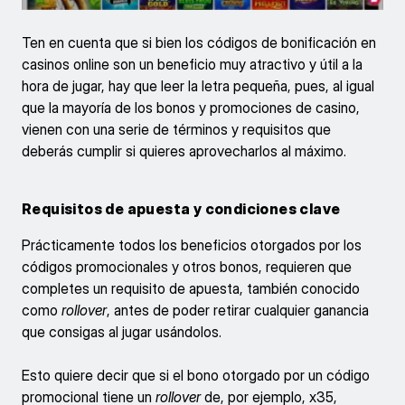
Ten en cuenta que si bien los códigos de bonificación en
casinos online son un beneficio muy atractivo y útil a la
hora de jugar, hay que leer la letra pequeña, pues, al igual
que la mayoría de los bonos y promociones de casino,
vienen con una serie de términos y requisitos que
deberás cumplir si quieres aprovecharlos al máximo.
Requisitos de apuesta y condiciones clave
Prácticamente todos los beneficios otorgados por los
códigos promocionales y otros bonos, requieren que
completes un requisito de apuesta, también conocido
como
rollover
, antes de poder retirar cualquier ganancia
que consigas al jugar usándolos.
Esto quiere decir que si el bono otorgado por un código
promocional tiene un
rollover
de, por ejemplo, x35,