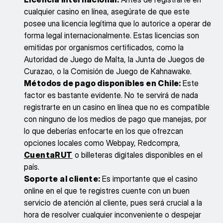
cualquier casino en línea, asegúrate de que este
posee una licencia legítima que lo autorice a operar de
forma legal internacionalmente. Estas licencias son
emitidas por organismos certificados, como la
Autoridad de Juego de Malta, la Junta de Juegos de
Curazao, o la Comisión de Juego de Kahnawake.
Métodos de pago disponibles en Chile:
Este
factor es bastante evidente. No te servirá de nada
registrarte en un casino en línea que no es compatible
con ninguno de los medios de pago que manejas, por
lo que deberías enfocarte en los que ofrezcan
opciones locales como Webpay, Redcompra,
CuentaRUT
o billeteras digitales disponibles en el
país.
Soporte al cliente:
Es importante que el casino
online en el que te registres cuente con un buen
servicio de atención al cliente, pues será crucial a la
hora de resolver cualquier inconveniente o despejar