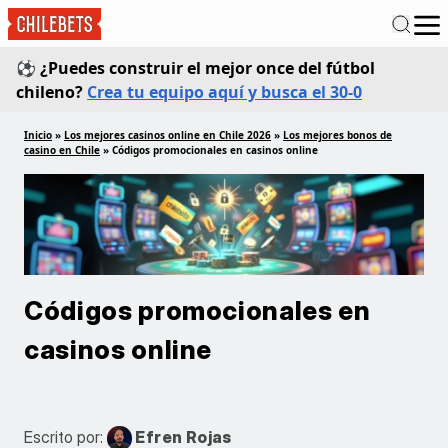
⚽ ¿Puedes construir el mejor once del fútbol
chileno?
Crea tu equipo aquí y busca el 30-0
Inicio
»
Los mejores casinos online en Chile 2026
»
Los mejores bonos de
casino en Chile
»
Códigos promocionales en casinos online
Códigos promocionales en
casinos online
Escrito por:
Efren Rojas