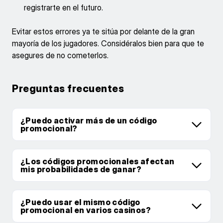
registrarte en el futuro.
Evitar estos errores ya te sitúa por delante de la gran
mayoría de los jugadores. Considéralos bien para que te
asegures de no cometerlos.
Preguntas frecuentes
¿Puedo activar más de un código
promocional?
¿Los códigos promocionales afectan
mis probabilidades de ganar?
¿Puedo usar el mismo código
promocional en varios casinos?