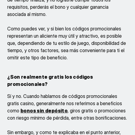
requisitos, perderás el bono y cualquier ganancia
asociada al mismo.
Como puedes ver, y si bien los códigos promocionales
representan un aliciente muy útil y atractivo, es posible
que, dependiendo de tu estilo de juego, disponibilidad de
tiempo, y otros factores, sea más conveniente para ti el
omitir este tipo de beneficio.
¿Son realmente gratis los códigos
promocionales?
Sí y no. Cuando hablamos de códigos promocionales
gratis casino, generalmente nos referimos a beneficios
como
bonos sin depósito
, giros gratis o promociones
con riesgo mínimo de pérdida, entre otras bonificaciones.
Sin embargo, y como te explicaba en el punto anterior,