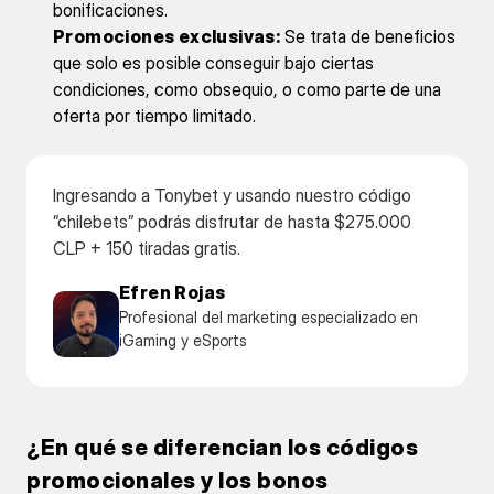
bonificaciones.
Promociones exclusivas:
Se trata de beneficios
que solo es posible conseguir bajo ciertas
condiciones, como obsequio, o como parte de una
oferta por tiempo limitado.
Ingresando a Tonybet y usando nuestro código
”chilebets” podrás disfrutar de hasta $275.000
CLP + 150 tiradas gratis.
Efren Rojas
Profesional del marketing especializado en
iGaming y eSports
¿En qué se diferencian los códigos
promocionales y los bonos