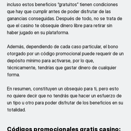
incluso estos beneficios “gratuitos” tienen condiciones
que hay que cumplir antes de poder disfrutar de las
ganancias conseguidas. Después de todo, no se trata de
que el casino te obsequie dinero libre para retirar sin
haber jugado en su plataforma.
Además, dependiendo de cada caso particular, el bono
otorgado por un código promocional puede requerir de un
depósito mínimo para activarse, por lo que,
técnicamente, tendrías que gastar dinero de cualquier
forma.
En resumen, constituyen un obsequio para ti, pero esto
no quiere decir que no tendrás que hacer un esfuerzo de
un tipo u otro para poder disfrutar de los beneficios en su
totalidad.
Códigos promocionales gratis casino: