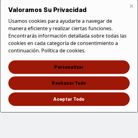
Acepto los términos y condiciones
Valoramos Su Privacidad
Submit
Usamos cookies para ayudarte a navegar de
manera eficiente y realizar ciertas funciones.
Encontrarás información detallada sobre todas las
AVISO LEGAL & DECLARACIÓN DE AFILIACIÓN
cookies en cada categoría de consentimiento a
Chilebets es una plataforma independiente en Chile que analiza y reseña casinos
continuación. Política de cookies.
online y sitios de apuestas deportivas. No somos un operador de juego ni
ofrecemos servicios de apuestas o registro de cuentas de juego. El contenido de
nuestro sitio web tiene un propósito exclusivamente informativo y comparativo.
Podemos recibir comisiones de algunas de las empresas mencionadas en el sitio.
Personalizar
Estas colaboraciones comerciales nos permiten financiar nuestras operaciones y
el trabajo editorial, pero no influyen en nuestras evaluaciones, rankings ni
conclusiones. Todas nuestras reseñas se basan en pruebas propias, una
Rechazar Todo
metodología documentada y criterios editoriales.
Es responsabilidad de cada usuario asegurarse de cumplir con los requisitos de
Aceptar Todo
edad y la normativa local vigente en Chile antes de registrarse en un operador de
juego. Apostar conlleva riesgos financieros y puede generar adicción. No nos
hacemos responsables por posibles errores o imprecisiones en bonos, ofertas o
promociones. Recomendamos siempre verificar los términos y condiciones
directamente en el sitio oficial del casino o casa de apuestas antes de participar.
© 2026 Chilebets. Todos los derechos reservados.