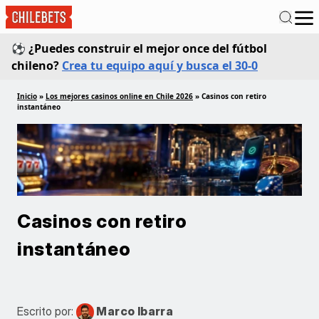
⚽ ¿Puedes construir el mejor once del fútbol
chileno?
Crea tu equipo aquí y busca el 30-0
Inicio
»
Los mejores casinos online en Chile 2026
»
Casinos con retiro
instantáneo
Casinos con retiro
instantáneo
Escrito por:
Marco Ibarra