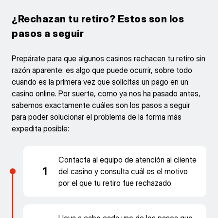
¿Rechazan tu retiro? Estos son los
pasos a seguir
Prepárate para que algunos casinos rechacen tu retiro sin
razón aparente: es algo que puede ocurrir, sobre todo
cuando es la primera vez que solicitas un pago en un
casino online. Por suerte, como ya nos ha pasado antes,
sabemos exactamente cuáles son los pasos a seguir
para poder solucionar el problema de la forma más
expedita posible:
Contacta al equipo de atención al cliente
1
del casino y consulta cuál es el motivo
por el que tu retiro fue rechazado.