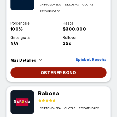
CRIPTOMONEDA
EXCLUSIVO
CUOTAS
RECOMENDADO
Porcentaje
Hasta
100%
$300.000
Giros gratis
Rollover
N/A
35x
Epicbet Reseña
Más Detalles
OBTENER BONO
Rabona
CRIPTOMONEDA
CUOTAS
RECOMENDADO