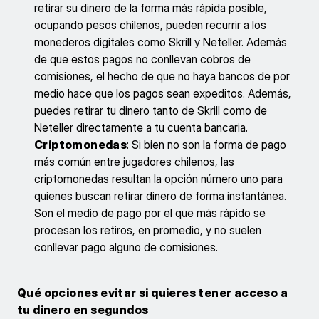
retirar su dinero de la forma más rápida posible,
ocupando pesos chilenos, pueden recurrir a los
monederos digitales como Skrill y Neteller. Además
de que estos pagos no conllevan cobros de
comisiones, el hecho de que no haya bancos de por
medio hace que los pagos sean expeditos. Además,
puedes retirar tu dinero tanto de Skrill como de
Neteller directamente a tu cuenta bancaria.
Criptomonedas
: Si bien no son la forma de pago
más común entre jugadores chilenos, las
criptomonedas resultan la opción número uno para
quienes buscan retirar dinero de forma instantánea.
Son el medio de pago por el que más rápido se
procesan los retiros, en promedio, y no suelen
conllevar pago alguno de comisiones.
Qué opciones evitar si quieres tener acceso a
tu dinero en segundos