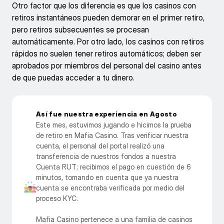
Otro factor que los diferencia es que los casinos con
retiros instantáneos pueden demorar en el primer retiro,
pero retiros subsecuentes se procesan
automáticamente. Por otro lado, los casinos con retiros
rápidos no suelen tener retiros automáticos; deben ser
aprobados por miembros del personal del casino antes
de que puedas acceder a tu dinero.
Así fue nuestra experiencia en Agosto
Este mes, estuvimos jugando e hicimos la prueba
de retiro en Mafia Casino. Tras verificar nuestra
cuenta, el personal del portal realizó una
transferencia de nuestros fondos a nuestra
Cuenta RUT; recibimos el pago en cuestión de 6
minutos, tomando en cuenta que ya nuestra
cuenta se encontraba verificada por medio del
proceso KYC.
Mafia Casino pertenece a una familia de casinos