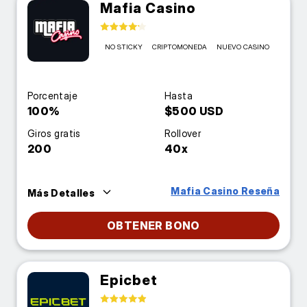
Mafia Casino
NO STICKY
CRIPTOMONEDA
NUEVO CASINO
Porcentaje
Hasta
100%
$500 USD
Giros gratis
Rollover
200
40x
Mafia Casino Reseña
Más Detalles
OBTENER BONO
Epicbet