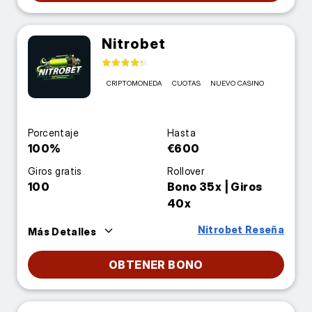
Nitrobet
CRIPTOMONEDA
CUOTAS
NUEVO CASINO
Porcentaje
Hasta
100%
€600
Giros gratis
Rollover
100
Bono 35x | Giros
40x
Nitrobet Reseña
Más Detalles
OBTENER BONO