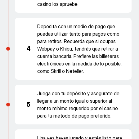
casino los apruebe.
Deposita con un medio de pago que
puedas utilizar tanto para pagos como
para retiros. Recuerda que si ocupas
4
Webpay o Khipu, tendrás que retirar a
cuenta bancaria. Prefiere las billeteras
electrónicas en la medida de lo posible,
como Skrill o Neteller.
Juega con tu depósito y asegúrate de
llegar a un monto igual o superior al
5
monto mínimo requerido por el casino
para tu método de pago preferido.
Una vez hayas jugado y estés listo para