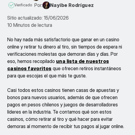
Por:
Nayibe Rodríguez
Verificado
Sitio actualizado: 15/06/2026
10 Minutos de lectura
No hay nada más satisfactorio que ganar en un casino
online y retirar tu dinero al tiro, sin tiempos de espera ni
verificaciones molestas que demoran días y días. Por
eso, hemos recopilado
una lista de nuestros
casinos favoritos
que ofrecen retiros instantáneos
para que escojas el que más te guste.
Casi todos estos casinos tienen casas de apuestas y
bonos para nuevos usuarios, además de que ofrecen
pagos en pesos chilenos y juegos de desarrolladores
líderes en la industria. Te contamos qué son estos
casinos, cómo retirar al tiro y qué hacer para evitar
demoras al momento de recibir tus pagos al jugar online.