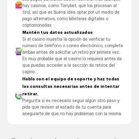
hay casinos, como Tonybet, que los procesan al
tiro), así que es buena idea optar por un medio de
pago alternativo, como billeteras digitales o
criptomonedas
Mantén tus datos actualizados
Si el casino muestra la opción de verificar tu
número de teléfono o correo electrónico, completa
ambas antes de solicitar un retiro por primera vez.
Es muy probable que el casino lo requiera antes de
que puedas acceder a la sección de retiros del
cajero.
Habla con el equipo de soporte y haz todas
las consultas necesarias antes de intentar
retirar.
Pregunta si es necesario seguir algún otro paso y
pide que revisen el estado de tu cuenta para
asegurarte de que no hay problemas con la misma.