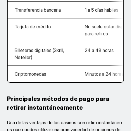
Transferencia bancaria
1 a 5 días hábiles
Tarjeta de crédito
No suele estar disponi
para retiros
Billeteras digitales (Skrill,
24 a 48 horas
Neteller)
Criptomonedas
Minutos a 24 horas
Principales métodos de pago para
retirar instantáneamente
Una de las ventajas de los casinos con retiro instantáneo
es que puedes utilizar una gran variedad de opciones de