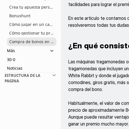
facilidades para lograr el pr
Crea tu apuesta personalizada
Bonushunt
En este artículo te contamos 
Cómo jugar en un casino online – Guía paso a paso
resolveremos todas tus dudas
Cómo gestionar tu presupuesto en un casino online
Compra de bonos en tragamonedas
¿En qué consis
Más
30-0
Las máquinas tragamonedas o
Noticias
tragamonedas que incluyen una
White Rabbit y donde el jugado
ESTRUCTURA DE LA
PAGINA
comodines, giros gratis, más s
¿En qué consiste una compra de bonos en una tragamonedas?
compra del bono.
¿Cómo funciona la compra de bonos?
Tips para usar la función de compra de bonos
Habitualmente, el valor de co
Los mejores proveedores de tragamonedas de compra de bonos
precio de aproximadamente 8
Conclusiones
Aunque puede resultar ventajos
Preguntas frecuentes
ganar un premio mucho mayor. 