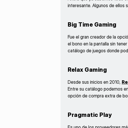
interesante. Algunos de ellos 
Big Time Gaming
Fue el gran creador de la opc
el bono en la pantalla sin ten
catálogo de juegos donde pod
Relax Gaming
Desde sus inicios en 2010,
Re
Entre su catálogo podemos enco
opción de compra extra de bo
Pragmatic Play
Es uno de los proveedores más 