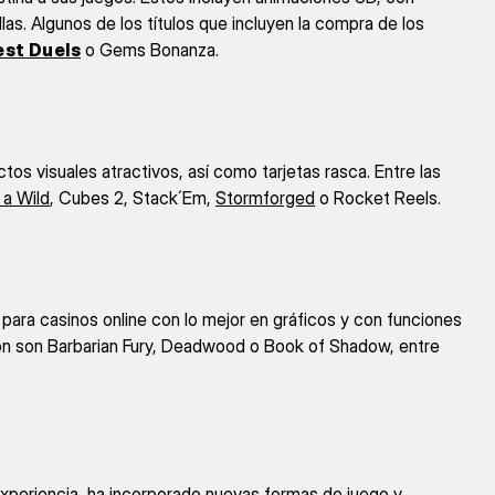
as. Algunos de los títulos que incluyen la compra de los
est Duels
o Gems Bonanza.
os visuales atractivos, así como tarjetas rasca. Entre las
a Wild
, Cubes 2, Stack´Em,
Stormforged
o Rocket Reels.
 para casinos online con lo mejor en gráficos y con funciones
ción son Barbarian Fury, Deadwood o Book of Shadow, entre
xperiencia, ha incorporado nuevas formas de juego y