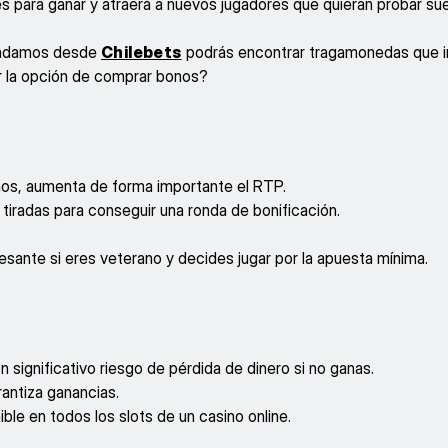
s para ganar y atraerá a nuevos jugadores que quieran probar sue
endamos desde
Chilebets
podrás encontrar tragamonedas que in
r la opción de comprar bonos?
nos, aumenta de forma importante el RTP.
s tiradas para conseguir una ronda de bonificación.
esante si eres veterano y decides jugar por la apuesta mínima.
 significativo riesgo de pérdida de dinero si no ganas.
antiza ganancias.
ble en todos los slots de un casino online.