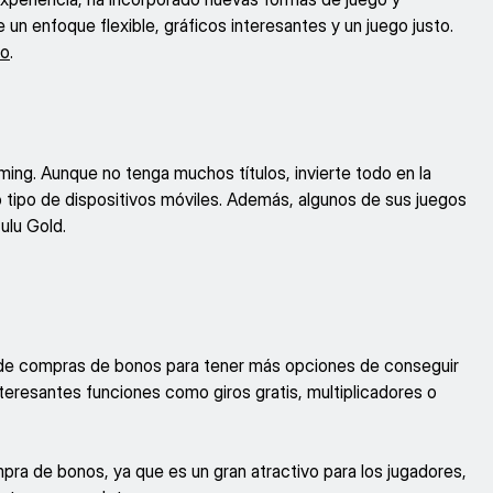
e un enfoque flexible, gráficos interesantes y un juego justo.
oo
.
ng. Aunque no tenga muchos títulos, invierte todo en la
o tipo de dispositivos móviles. Además, algunos de sus juegos
Zulu Gold.
ón de compras de bonos para tener más opciones de conseguir
teresantes funciones como giros gratis, multiplicadores o
ra de bonos, ya que es un gran atractivo para los jugadores,