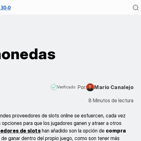
 30-0
monedas
Por:
Mario Canalejo
Verificado
8 Minutos de lectura
andes proveedores de slots online se esfuercen, cada vez
s opciones para que los jugadores ganen y atraer a otros
edores de slots
han añadido son la opción de
compra
s de ganar dentro del propio juego, como son tener más