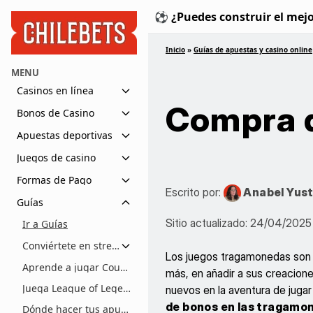
⚽ ¿Puedes construir el mejo
Inicio
»
Guías de apuestas y casino online
MENU
Casinos en línea
Compra 
Bonos de Casino
Apuestas deportivas
Juegos de casino
Formas de Pago
Escrito por:
Anabel Yus
Guías
Sitio actualizado: 24/04/2025
Ir a Guías
Conviértete en streamer en Chile
Los juegos tragamonedas son 
Aprende a jugar Counter-Strike de 0 a 100
más, en añadir a sus creacione
Juega League of Legends como experto
nuevos en la aventura de jug
de bonos en las tragamo
Dónde hacer tus apuestas deportivas y cómo ganar en Chile (2026)