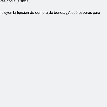
rte con sus slots.
cluyen la función de compra de bonos. ¿A qué esperas para