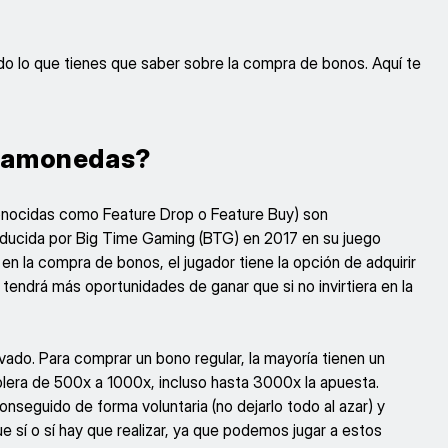
o lo que tienes que saber sobre la compra de bonos. Aquí te
agamonedas?
nocidas como Feature Drop o Feature Buy) son
roducida por Big Time Gaming (BTG) en 2017 en su juego
n la compra de bonos, el jugador tiene la opción de adquirir
tendrá más oportunidades de ganar que si no invirtiera en la
do. Para comprar un bono regular, la mayoría tienen un
riolera de 500x a 1000x, incluso hasta 3000x la apuesta.
onseguido de forma voluntaria (no dejarlo todo al azar) y
sí o sí hay que realizar, ya que podemos jugar a estos