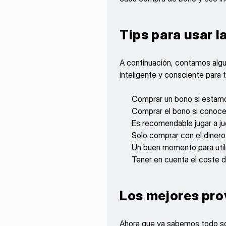
Tips para usar 
A continuación, contamos algu
inteligente y consciente para
Comprar un bono si estam
Comprar el bono si conoce
Es recomendable jugar a ju
Solo comprar con el diner
Un buen momento para utiliz
Tener en cuenta el coste d
Los mejores pr
Ahora que ya sabemos todo sob