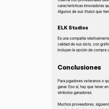
características innovadoras que
Algunos de sus títulos que tie
ELK Studios
Es una compañía relativamente
calidad de sus slots, con gráf
incluyen la opción de compr
Conclusiones
Para jugadores veteranos o qu
ganar. Eso sí, hay que tener e
símbolos ganadores.
Muchos proveedores, siguiendo