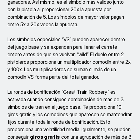
ganadoras. Así mismo, es el símbolo más valioso junto
con la pistola al proporcionar 20x la apuesta por
combinación de 5. Los símbolos de mayor valor pagan
entre 5x a 20x veces la apuesta.
Los símbolos especiales “VS” pueden aparecer dentro
del juego base y se expanden para llenar el carrete
entero antes de que se vuelvan “wild”. El duelo entre 2
pistoleros proporciona un multiplicador comodín entre 2x
y 100x. Los multiplicadores se suman si más de un
comodín VS forma parte del total ganador.
La ronda de bonificación “Great Train Robbery” es
activada cuando consigues combinación de más de 3
símbolos de tren en el juego base. Te proporciona 10
giros gratis y los comodines que aparecen se mantendrán
fijos durante toda la ronda de bonificación. Esto
proporciona una volatilidad media. Igualmente, se pueden
conseguir
giros gratis
con una agrupación de más de 3