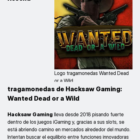
Logo tragamonedas Wanted Dead
or a Wild
tragamonedas de Hacksaw Gaming:
Wanted Dead or a Wild
Hacksaw Gaming
lleva desde 2018 pisando fuerte
dentro de los juegos iGaming y, gracias a sus slots, se
está abriendo camino en mercados alrededor del mundo.
Intentan buscar el equilibrio entre funciones innovadoras