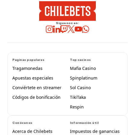
Siguenos en:
Paginas populares
Top casinos
Tragamonedas
Mafia Casino
Apuestas especiales
Spinplatinum
Conviértete en streamer
Sol Casino
Códigos de bonificación
TikiTaka
Respin
Conócenos
Información útil
Acerca de Chilebets
Impuestos de ganancias