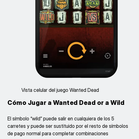
Vista celular del juego Wanted Dead
Cómo Jugar a Wanted Dead or a Wild
El símbolo “wild” puede salir en cualquiera de los 5
carretes y puede ser sustituido por el resto de símbolos
de pago normal para completar combinaciones