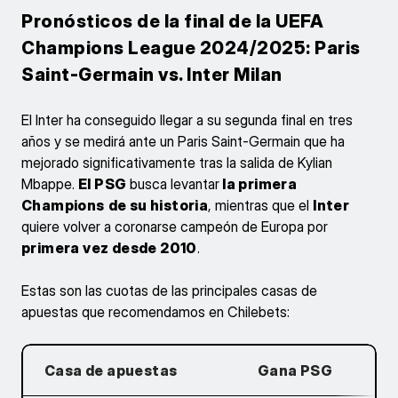
Pronósticos de la final de la UEFA
Champions League 2024/2025: Paris
Saint-Germain vs. Inter Milan
El Inter ha conseguido llegar a su segunda final en tres
años y se medirá ante un Paris Saint-Germain que ha
mejorado significativamente tras la salida de Kylian
Mbappe.
El PSG
busca levantar
la primera
Champions
de su historia
, mientras que el
Inter
quiere volver a coronarse campeón de Europa por
primera vez desde 2010
.
Estas son las cuotas de las principales casas de
apuestas que recomendamos en Chilebets:
Casa de apuestas
Gana PSG