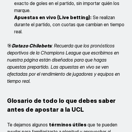
exacto de goles en el partido, sin importar quién los
marque.
Apuestas en vivo (Live betting):
Se realizan
durante el partido, con cuotas que cambian en tiempo
real.
🎯
Datazo Chilebets
: Recuerda que los pronósticos
deportivos de la Champions League que escribimos en
nuestra página están diseñados para que hagas
apuestas prepartido. Las apuestas en vivo se ven
afectadas por el rendimiento de jugadores y equipos en
tiempo real.
Glosario de todo lo que debes saber
antes de apostar a la UCL
Te dejamos algunos
términos útiles
que te pueden
ayudar para familiarizarte a plenitud y aprovechar al