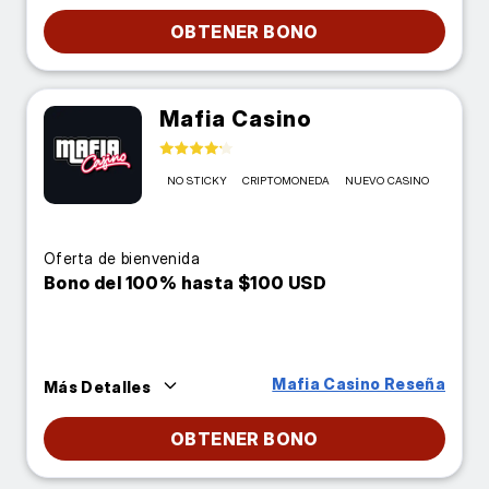
OBTENER BONO
Mafia Casino
NO STICKY
CRIPTOMONEDA
NUEVO CASINO
Oferta de bienvenida
Bono del 100% hasta $100 USD
Mafia Casino Reseña
Más Detalles
OBTENER BONO