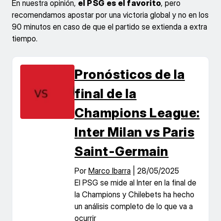
En nuestra opinión,
el PSG es el favorito
, pero
recomendamos apostar por una victoria global y no en los
90 minutos en caso de que el partido se extienda a extra
tiempo.
Pronósticos de la
final de la
Champions League:
Inter Milan vs Paris
Saint-Germain
Por
Marco Ibarra
| 28/05/2025
El PSG se mide al Inter en la final de
la Champions y Chilebets ha hecho
un análisis completo de lo que va a
ocurrir