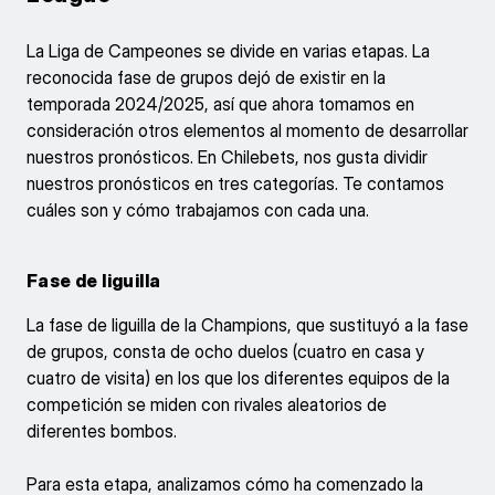
La Liga de Campeones se divide en varias etapas. La
reconocida fase de grupos dejó de existir en la
temporada 2024/2025, así que ahora tomamos en
consideración otros elementos al momento de desarrollar
nuestros pronósticos. En Chilebets, nos gusta dividir
nuestros pronósticos en tres categorías. Te contamos
cuáles son y cómo trabajamos con cada una.
Fase de liguilla
La fase de liguilla de la Champions, que sustituyó a la fase
de grupos, consta de ocho duelos (cuatro en casa y
cuatro de visita) en los que los diferentes equipos de la
competición se miden con rivales aleatorios de
diferentes bombos.
Para esta etapa, analizamos cómo ha comenzado la