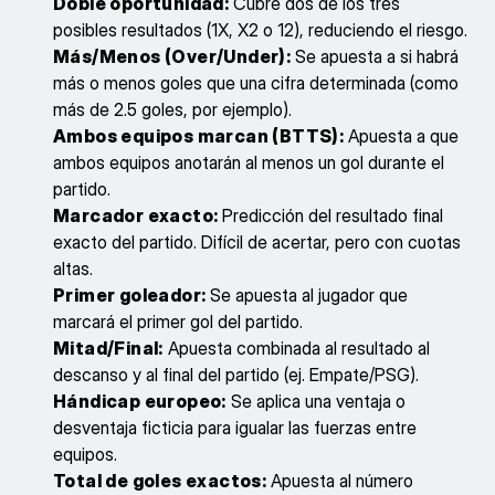
Doble oportunidad:
Cubre dos de los tres
posibles resultados (1X, X2 o 12), reduciendo el riesgo.
Más/Menos (Over/Under):
Se apuesta a si habrá
más o menos goles que una cifra determinada (como
más de 2.5 goles, por ejemplo).
Ambos equipos marcan (BTTS):
Apuesta a que
ambos equipos anotarán al menos un gol durante el
partido.
Marcador exacto:
Predicción del resultado final
exacto del partido. Difícil de acertar, pero con cuotas
altas.
Primer goleador:
Se apuesta al jugador que
marcará el primer gol del partido.
Mitad/Final:
Apuesta combinada al resultado al
descanso y al final del partido (ej. Empate/PSG).
Hándicap europeo:
Se aplica una ventaja o
desventaja ficticia para igualar las fuerzas entre
equipos.
Total de goles exactos:
Apuesta al número