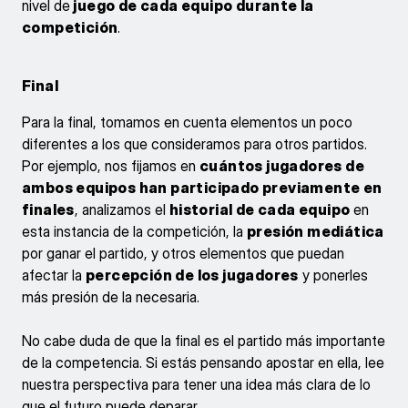
nivel de
juego de cada equipo durante la
competición
.
Final
Para la final, tomamos en cuenta elementos un poco
diferentes a los que consideramos para otros partidos.
Por ejemplo, nos fijamos en
cuántos jugadores de
ambos equipos han participado previamente en
finales
, analizamos el
historial de cada equipo
en
esta instancia de la competición, la
presión mediática
por ganar el partido, y otros elementos que puedan
afectar la
percepción de los jugadores
y ponerles
más presión de la necesaria.
No cabe duda de que la final es el partido más importante
de la competencia. Si estás pensando apostar en ella, lee
nuestra perspectiva para tener una idea más clara de lo
que el futuro puede deparar.