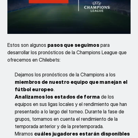
Estos son algunos
pasos que seguimos
para
desarrollar los pronósticos de la Champions League que
ofrecemos en Chilebets:
Dejamos los pronósticos de la Champions a los
miembros de nuestro equipo que manejan el
fútbol europeo
.
Analizamos los estados de forma
de los
equipos en sus ligas locales y el rendimiento que han
presentado a lo largo del torneo. Durante la fase de
grupos, tomamos en cuenta el rendimiento de la
temporada anterior y de la pretemporada.
Miramos
cuáles jugadores estarán disponibles