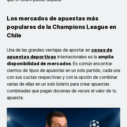
Los mercados de apuestas más
populares de la Champions League en
Chile
Una de las grandes ventajas de apostar en
casas de
apuestas deportivas
internacionales es la
amplia
disponibilidad de mercados
. Es común encontrar
cientos de tipos de apuestas en un solo partido, cada una
con sus cuotas respectivas y con la opción de combinar
varias de ellas en un solo boleto para crear apuestas
combinadas que pagan docenas de veces el valor de tu
apuesta.