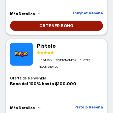
Tonybet Reseña
Más Detalles
OBTENER BONO
Pistolo
NO STICKY
CRIPTOMONEDA
CUOTAS
RECOMENDADO
Oferta de bienvenida
Bono del 100% hasta $100.000
Pistolo Reseña
Más Detalles