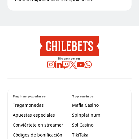
Siguenos en:
Paginas populares
Top casinos
Tragamonedas
Mafia Casino
Apuestas especiales
Spinplatinum
Conviértete en streamer
Sol Casino
Códigos de bonificación
TikiTaka