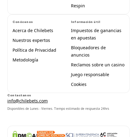
Respin
Conócenos
Información útil
Acerca de Chilebets
Impuestos de ganancias
en apuestas
Nuestros expertos
Bloqueadores de
Política de Privacidad
anuncios
Metodología
Reclamos sobre un casino
Juego responsable
Cookies
Contactanos
info@chilebets.com
Disponibles de Lunes - Viernes. Tiempo estimado de respuesta 24hrs