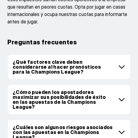
que resultan en peores cuotas. Opta por jugar en casas
internacionales y ocupa nuestras cuotas para informarte
antes de jugar.
Preguntas frecuentes
¿Qué factores clave deben
considerarse al hacer pronósticos
para la Champions League?
¿Cómo pueden los apostadores
maximizar sus posibilidades de éxito
en las apuestas de la Champions
League?
¿Cuáles son algunos riesgos asociados
con las apuestas en la Champions
League?