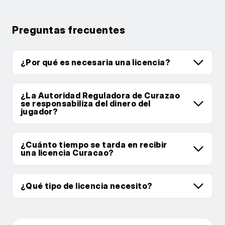
Preguntas frecuentes
¿Por qué es necesaria una licencia?
¿La Autoridad Reguladora de Curazao
se responsabiliza del dinero del
jugador?
¿Cuánto tiempo se tarda en recibir
una licencia Curacao?
¿Qué tipo de licencia necesito?