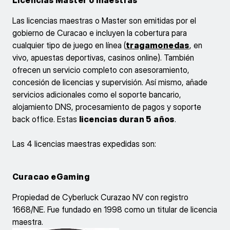
Licencias Master o maestras
Las licencias maestras o Master son emitidas por el
gobierno de Curacao e incluyen la cobertura para
cualquier tipo de juego en línea (
tragamonedas
, en
vivo, apuestas deportivas, casinos online). También
ofrecen un servicio completo con asesoramiento,
concesión de licencias y supervisión. Así mismo, añade
servicios adicionales como el soporte bancario,
alojamiento DNS, procesamiento de pagos y soporte
back office. Estas
licencias duran 5 años
.
Las 4 licencias maestras expedidas son:
Curacao eGaming
Propiedad de Cyberluck Curazao NV con registro
1668/NE. Fue fundado en 1998 como un titular de licencia
maestra.