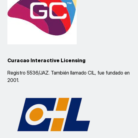
Curacao Interactive Licensing
Registro 5536/JAZ. También llamado CIL, fue fundado en
2001.