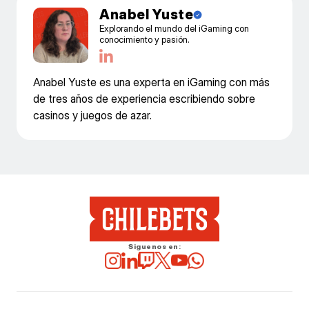
Anabel Yuste
Explorando el mundo del iGaming con
conocimiento y pasión.
Anabel Yuste es una experta en iGaming con más
de tres años de experiencia escribiendo sobre
casinos y juegos de azar.
Siguenos en: