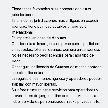
Tiene tasas favorables si se compara con otras
jurisdicciones.
Es una de las jurisdicciones más antiguas en expedir
licencias, tiene políticas estables y reputación
internacional.
Es imparcial en caso de disputas.
Con licencia offshore, una empresa puede participar
en apuestas, loterías, casinos, con una única licencia.
No es necesario pedir licencias para cada tipo de
juego.
Conseguir una licencia de Curazao es menos costoso
que otras licencias.
La regulación es menos rigurosa y operadores pueden
trabajar con mayor libertad.
Su infraestructura tiene servicios para operadores y
proveedores de juegos online como servicios en la
nube, servidores personalizados, racks privados, etc.