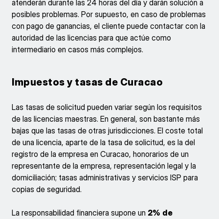
atenderán durante las 24 horas del día y darán solución a
posibles problemas. Por supuesto, en caso de problemas
con pago de ganancias, el cliente puede contactar con la
autoridad de las licencias para que actúe como
intermediario en casos más complejos.
Impuestos y tasas de Curacao
Las tasas de solicitud pueden variar según los requisitos
de las licencias maestras. En general, son bastante más
bajas que las tasas de otras jurisdicciones. El coste total
de una licencia, aparte de la tasa de solicitud, es la del
registro de la empresa en Curacao, honorarios de un
representante de la empresa, representación legal y la
domiciliación; tasas administrativas y servicios ISP para
copias de seguridad.
La responsabilidad financiera supone un
2% de