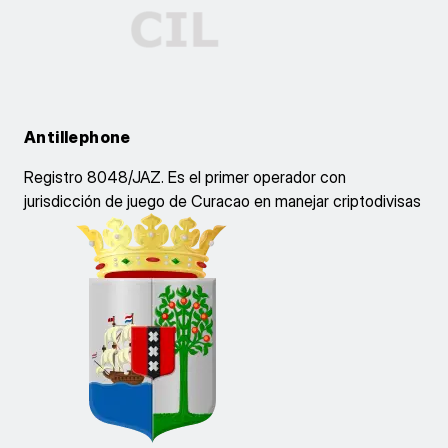
Antillephone
Registro 8048/JAZ. Es el primer operador con
jurisdicción de juego de Curacao en manejar criptodivisas