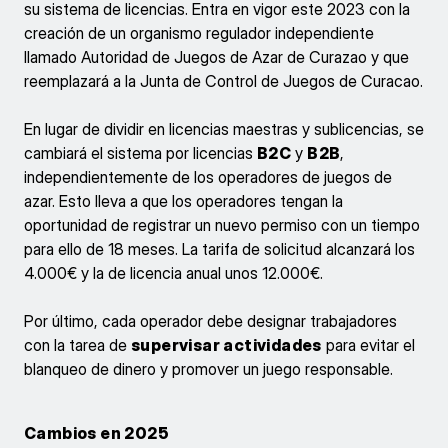
su sistema de licencias. Entra en vigor este 2023 con la
creación de un organismo regulador independiente
llamado Autoridad de Juegos de Azar de Curazao y que
reemplazará a la Junta de Control de Juegos de Curacao.
En lugar de dividir en licencias maestras y sublicencias, se
cambiará el sistema por licencias
B2C
y
B2B
,
independientemente de los operadores de juegos de
azar. Esto lleva a que los operadores tengan la
oportunidad de registrar un nuevo permiso con un tiempo
para ello de 18 meses. La tarifa de solicitud alcanzará los
4.000€ y la de licencia anual unos 12.000€.
Por último, cada operador debe designar trabajadores
con la tarea de
supervisar actividades
para evitar el
blanqueo de dinero y promover un juego responsable.
Cambios en 2025