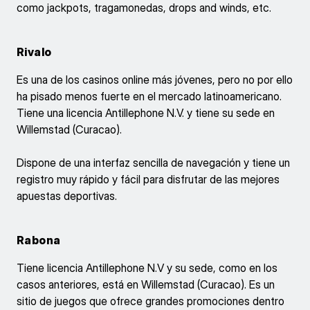
como jackpots, tragamonedas, drops and winds, etc.
Rivalo
Es una de los casinos online más jóvenes, pero no por ello
ha pisado menos fuerte en el mercado latinoamericano.
Tiene una licencia Antillephone N.V. y tiene su sede en
Willemstad (Curacao).
Dispone de una interfaz sencilla de navegación y tiene un
registro muy rápido y fácil para disfrutar de las mejores
apuestas deportivas.
Rabona
Tiene licencia Antillephone N.V y su sede, como en los
casos anteriores, está en Willemstad (Curacao). Es un
sitio de juegos que ofrece grandes promociones dentro