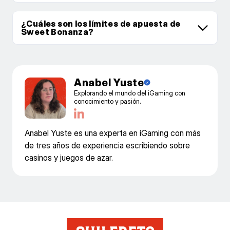
¿Cuáles son los límites de apuesta de
Sweet Bonanza?
Anabel Yuste
Explorando el mundo del iGaming con
conocimiento y pasión.
Anabel Yuste es una experta en iGaming con más
de tres años de experiencia escribiendo sobre
casinos y juegos de azar.