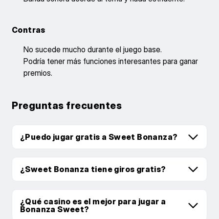
Contras
No sucede mucho durante el juego base.
Podría tener más funciones interesantes para ganar
premios.
Preguntas frecuentes
¿Puedo jugar gratis a Sweet Bonanza?
¿Sweet Bonanza tiene giros gratis?
¿Qué casino es el mejor para jugar a
Bonanza Sweet?