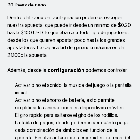
20 líneas de pago
Dentro del icono de configuración podemos escoger
nuestra apuesta, que puede ir desde un mínimo de $0.20
hasta $100 USD, lo que abarca a todo tipo de jugadores,
desde los que quieren apostar poco hasta los grandes
apostadores. La capacidad de ganancia máxima es de
21.100x la apuesta.
Además, desde la
configuración
podemos controlar:
Activar o no el sonido, la música del juego o la pantalla
inicial.
Activar o no el ahorro de batería, esto permite
simplificar las animaciones en dispositivos móviles.
El giro rápido para saltarse el giro de los rodillos.
La tabla de pagos, donde podemos ver cuánto paga
cada combinación de símbolos en función de la
apuesta. Sin olvidar funciones especiales, normas del