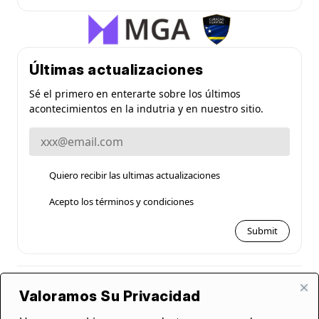
Últimas actualizaciones
Sé el primero en enterarte sobre los últimos
acontecimientos en la indutria y en nuestro sitio.
Quiero recibir las ultimas actualizaciones
Acepto los términos y condiciones
Checkboxes
*
Submit
*
AVISO LEGAL & DECLARACIÓN DE AFILIACIÓN
Valoramos Su Privacidad
Chilebets es una plataforma independiente en Chile que analiza y reseña casinos
online y sitios de apuestas deportivas. No somos un operador de juego ni