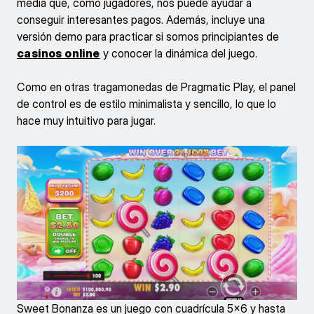
media que, como jugadores, nos puede ayudar a
conseguir interesantes pagos. Además, incluye una
versión demo para practicar si somos principiantes de
casinos online
y conocer la dinámica del juego.
Como en otras tragamonedas de Pragmatic Play, el panel
de control es de estilo minimalista y sencillo, lo que lo
hace muy intuitivo para jugar.
Sweet Bonanza es un juego con cuadrícula 5×6 y hasta