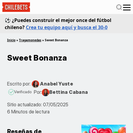
⚽ ¿Puedes construir el mejor once del fútbol
chileno?
Crea tu equipo aquí y busca el 30-0
Inicio
»
Tragamonedas
»
Sweet Bonanza
Sweet Bonanza
Escrito por:
Anabel Yuste
Por:
Bettina Cabana
Verificado
Sitio actualizado: 07/05/2025
6 Minutos de lectura
Reseñas de