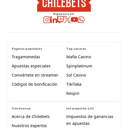
Siguenos en:
Paginas populares
Top casinos
Tragamonedas
Mafia Casino
Apuestas especiales
Spinplatinum
Conviértete en streamer
Sol Casino
Códigos de bonificación
TikiTaka
Respin
Conócenos
Información útil
Acerca de Chilebets
Impuestos de ganancias
en apuestas
Nuestros expertos