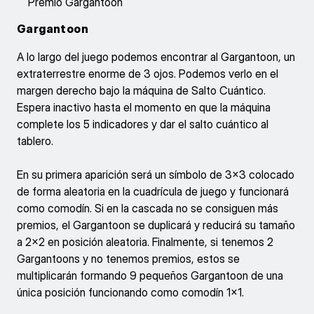
Premio Gargantoon
Gargantoon
A lo largo del juego podemos encontrar al Gargantoon, un
extraterrestre enorme de 3 ojos. Podemos verlo en el
margen derecho bajo la máquina de Salto Cuántico.
Espera inactivo hasta el momento en que la máquina
complete los 5 indicadores y dar el salto cuántico al
tablero.
En su primera aparición será un símbolo de 3×3 colocado
de forma aleatoria en la cuadrícula de juego y funcionará
como comodín. Si en la cascada no se consiguen más
premios, el Gargantoon se duplicará y reducirá su tamaño
a 2×2 en posición aleatoria. Finalmente, si tenemos 2
Gargantoons y no tenemos premios, estos se
multiplicarán formando 9 pequeños Gargantoon de una
única posición funcionando como comodín 1×1.