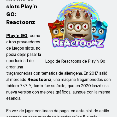
slots Play´n
GO:
Reactoonz
Play´n GO
, como
otros proveedores
de juegos slots, no
podía dejar pasar la
oportunidad de
Logo de Reactoons de Play´n Go
crear una
tragamonedas con temática de alienígena. En 2017 salió
al mercado
Reactoonz
, una máquina tragamonedas con
tablero 7×7. Y, tanto fue su éxito, que en 2020 lanzó una
nueva versión con mejores gráficos, aunque con la misma
esencia.
En vez de jugar con líneas de pago, en este slot de estilo