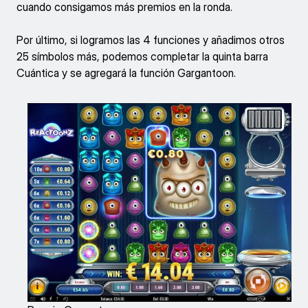
cuando consigamos más premios en la ronda.
Por último, si logramos las 4 funciones y añadimos otros
25 símbolos más, podemos completar la quinta barra
Cuántica y se agregará la función Gargantoon.