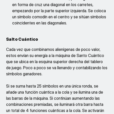
en forma de cruz una diagonal en los carretes,
empezando por la parte superior izquierda. Se coloca
un símbolo comodín en el centro y se sitúan símbolos
coincidentes en las diagonales.
Salto Cuántico
Cada vez que combinamos alienígenas de poco valor,
estos envían su energía a la máquina de Santo Cuántico
que se ubica en la esquina superior derecha del tablero
de juego. Poco a poco se va llenando y contabilizando los
símbolos ganadores.
Si se suma hasta 25 símbolos en una única ronda, se
añade una función cuántica a la cola y se ilumina una de
las barras de la máquina. Si continúan aumentando las
combinaciones premiadas, se iluminará otra barra hasta
un total de 4 funciones cuánticas a la cola. Se activarán