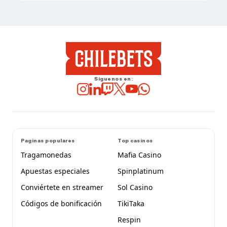
Siguenos en:
Paginas populares
Top casinos
Tragamonedas
Mafia Casino
Apuestas especiales
Spinplatinum
Conviértete en streamer
Sol Casino
Códigos de bonificación
TikiTaka
Respin