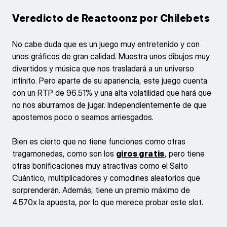
Veredicto de Reactoonz por Chilebets
No cabe duda que es un juego muy entretenido y con
unos gráficos de gran calidad. Muestra unos dibujos muy
divertidos y música que nos trasladará a un universo
infinito. Pero aparte de su apariencia, este juego cuenta
con un RTP de 96.51% y una alta volatilidad que hará que
no nos aburramos de jugar. Independientemente de que
apostemos poco o seamos arriesgados.
Bien es cierto que no tiene funciones como otras
tragamonedas, como son los
giros gratis
, pero tiene
otras bonificaciones muy atractivas como el Salto
Cuántico, multiplicadores y comodines aleatorios que
sorprenderán. Además, tiene un premio máximo de
4.570x la apuesta, por lo que merece probar este slot.