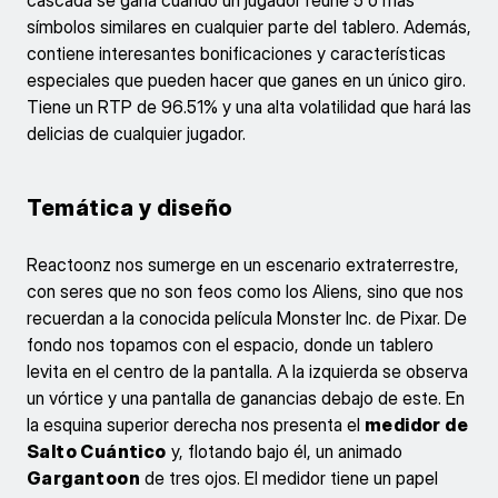
cascada se gana cuando un jugador reúne 5 o más
símbolos similares en cualquier parte del tablero. Además,
contiene interesantes bonificaciones y características
especiales que pueden hacer que ganes en un único giro.
Tiene un RTP de 96.51% y una alta volatilidad que hará las
delicias de cualquier jugador.
Temática y diseño
Reactoonz nos sumerge en un escenario extraterrestre,
con seres que no son feos como los Aliens, sino que nos
recuerdan a la conocida película Monster Inc. de Pixar. De
fondo nos topamos con el espacio, donde un tablero
levita en el centro de la pantalla. A la izquierda se observa
un vórtice y una pantalla de ganancias debajo de este. En
la esquina superior derecha nos presenta el
medidor de
Salto Cuántico
y, flotando bajo él, un animado
Gargantoon
de tres ojos. El medidor tiene un papel