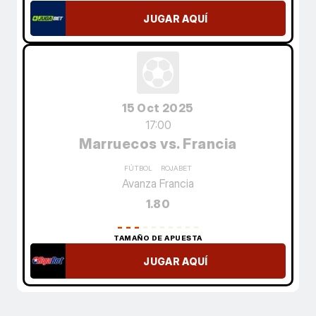
JUGAR AQUÍ
15 Oct 2025
17:00
Marruecos vs. Francia
FÚTBOL
ROJABET
Avanza Francia
1.80
TAMAÑO DE APUESTA
JUGAR AQUÍ