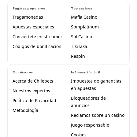
Paginas populares
Top casinos
Tragamonedas
Mafia Casino
Apuestas especiales
Spinplatinum
Conviértete en streamer
Sol Casino
Códigos de bonificación
TikiTaka
Respin
Conócenos
Información útil
Acerca de Chilebets
Impuestos de ganancias
en apuestas
Nuestros expertos
Bloqueadores de
Política de Privacidad
anuncios
Metodología
Reclamos sobre un casino
Juego responsable
Cookies