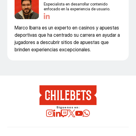
Especialista en desarrollar contenido
enfocado en la experiencia de usuario.
Marco Ibarra es un experto en casinos y apuestas
deportivas que ha centrado su carrera en ayudar a
jugadores a descubrir sitios de apuestas que
brinden experiencias excepcionales.
Siguenos en: