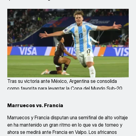
Tras su victoria ante México, Argentina se consolida
como favorita para levantar la Copa del Mundo Sub-20.
Marruecos vs. Francia
Marruecos y Francia disputan una semifinal de alto voltaje
en ha mantenido un gran ritmo en lo que va de torneo y
ahora se medirá ante Francia en Valpo. Los africanos