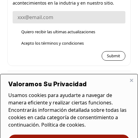
acontecimientos en la indutria y en nuestro sitio.
Quiero recibir las ultimas actualizaciones
Newsletter
Acepto los términos y condiciones
*
Newsletter
Submit
AVISO LEGAL & DECLARACIÓN DE AFILIACIÓN
Valoramos Su Privacidad
Chilebets es una plataforma independiente en Chile que analiza y reseña casinos
online y sitios de apuestas deportivas. No somos un operador de juego ni
Usamos cookies para ayudarte a navegar de
ofrecemos servicios de apuestas o registro de cuentas de juego. El contenido de
nuestro sitio web tiene un propósito exclusivamente informativo y comparativo.
manera eficiente y realizar ciertas funciones.
Podemos recibir comisiones de algunas de las empresas mencionadas en el sitio.
Encontrarás información detallada sobre todas las
Estas colaboraciones comerciales nos permiten financiar nuestras operaciones y
el trabajo editorial, pero no influyen en nuestras evaluaciones, rankings ni
cookies en cada categoría de consentimiento a
conclusiones. Todas nuestras reseñas se basan en pruebas propias, una
continuación. Política de cookies.
metodología documentada y criterios editoriales.
Es responsabilidad de cada usuario asegurarse de cumplir con los requisitos de