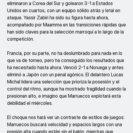
eliminaron a Corea del Sur y golearon 3-1 a Estados
Unidos en cuartos, con un equipo sólido atrás y letal en
ataque. Yassir Zabiri ha sido su figura hasta ahora,
acompañado por Maamma en las transiciones rápidas que
han sido claves para la selección marroquí a lo largo de la
competición.
Francia, por su parte, no ha deslumbrado para nada en lo
que va de torneo, pero ha conseguido los resultados que
ha necesitado hasta ahora. Venció 2-1 a Noruega y antes
eliminó a Japón con un penal agónico. El delantero Lucas
Michal lidera una selección que prioriza la posesión y el
control del ritmo, aunque ha mostrado fragilidad cuando la
presionan alto, e imagino que Marruecos explotará esta
debilidad el miércoles.
El choque nos hará ver un contraste de estilos de juegos:
Marruecos buscará velocidad y espacios largos con una
presión alta cuando estén sin el balón, mientras que