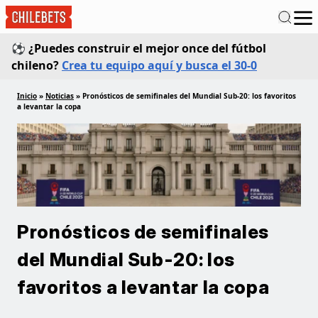
⚽ ¿Puedes construir el mejor once del fútbol
chileno?
Crea tu equipo aquí y busca el 30-0
Inicio
»
Noticias
»
Pronósticos de semifinales del Mundial Sub-20: los favoritos
a levantar la copa
Pronósticos de semifinales
del Mundial Sub-20: los
favoritos a levantar la copa