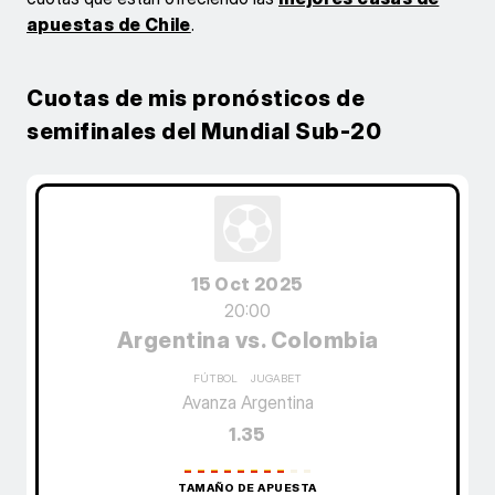
apuestas de Chile
.
Cuotas de mis pronósticos de
semifinales del Mundial Sub-20
15 Oct 2025
20:00
Argentina vs. Colombia
FÚTBOL
JUGABET
Avanza Argentina
1.35
TAMAÑO DE APUESTA