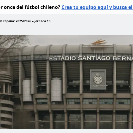
r once del fútbol chileno?
Crea tu equipo aquí y busca el
de España: 2025/2026 – Jornada 10