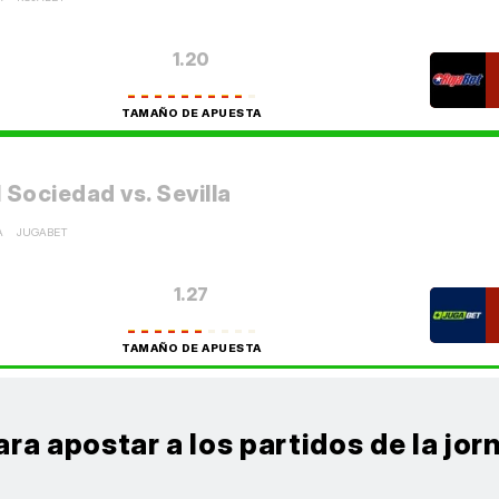
1.20
TAMAÑO DE APUESTA
 Sociedad vs. Sevilla
A
JUGABET
1.27
TAMAÑO DE APUESTA
ara apostar a los partidos de la jor