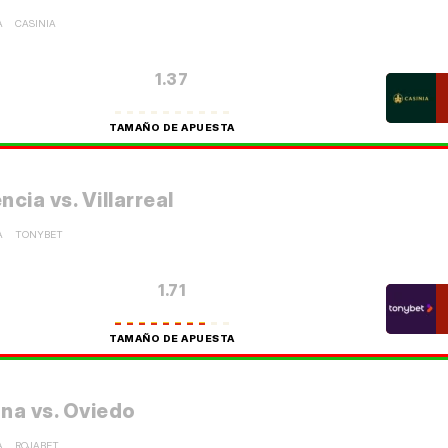
A
CASINIA
1.37
TAMAÑO DE APUESTA
ncia vs. Villarreal
A
TONYBET
1.71
TAMAÑO DE APUESTA
na vs. Oviedo
A
ROJABET