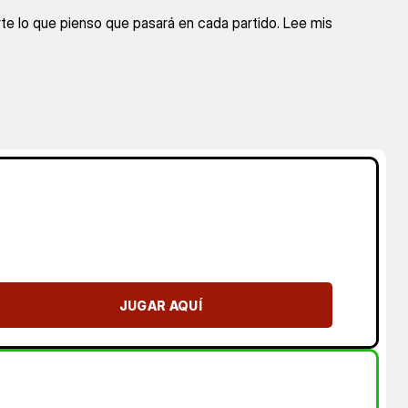
te lo que pienso que pasará en cada partido. Lee mis
JUGAR AQUÍ