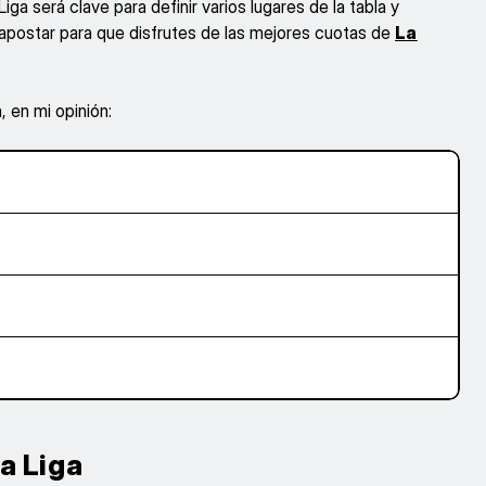
ga será clave para definir varios lugares de la tabla y
 apostar para que disfrutes de las mejores cuotas de
La
 en mi opinión:
a Liga