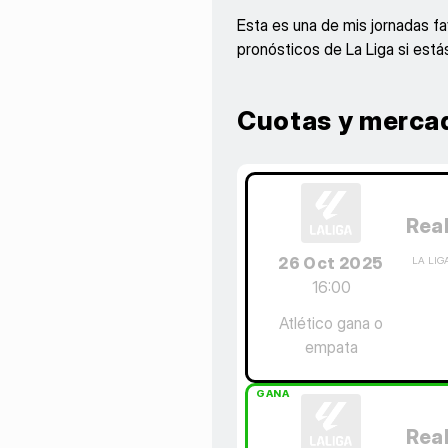
Esta es una de mis jornadas f
pronósticos de La Liga si est
Cuotas y mercad
Real
26 Oct 2025
LA LIG
16:00
Atlético gana o
empata
GANA
Real