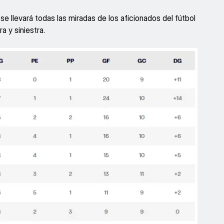
e llevará todas las miradas de los aficionados del fútbol
a y siniestra.