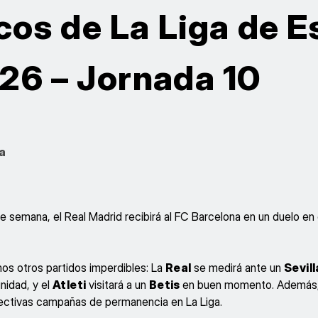
cos de La Liga de E
6 – Jornada 10
a
de semana, el Real Madrid recibirá al FC Barcelona en un duelo e
os otros partidos imperdibles: La
Real
se medirá ante un
Sevil
nidad, y el
Atleti
visitará a un
Betis
en buen momento. Además, e
pectivas campañas de permanencia en La Liga.