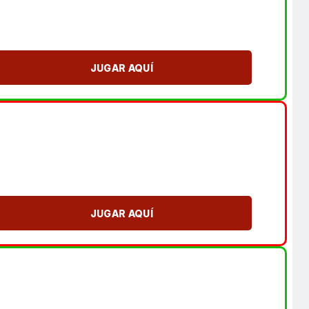
JUGAR AQUÍ
JUGAR AQUÍ