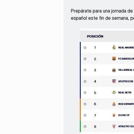
Prepárate para una jornada de 
español este fin de semana, pe