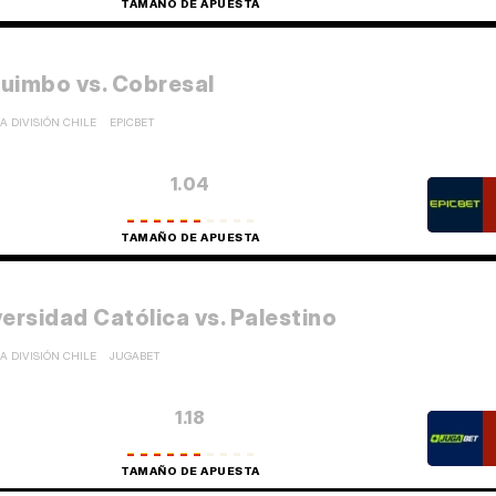
TAMAÑO DE APUESTA
uimbo vs. Cobresal
A DIVISIÓN CHILE
EPICBET
1.04
TAMAÑO DE APUESTA
ersidad Católica vs. Palestino
A DIVISIÓN CHILE
JUGABET
1.18
TAMAÑO DE APUESTA