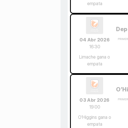
empata
Dep
04 Abr 2026
PRIMER
16:30
Limache gana o
empata
O’Hi
03 Abr 2026
PRIMER
19:00
O’Higgins gana o
empata