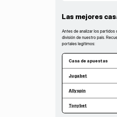
Las mejores cas
Antes de analizar los partidos 
división de nuestro país. Re
portales legítimos:
Casa de apuestas
Jugabet
Allyspin
Tonybet