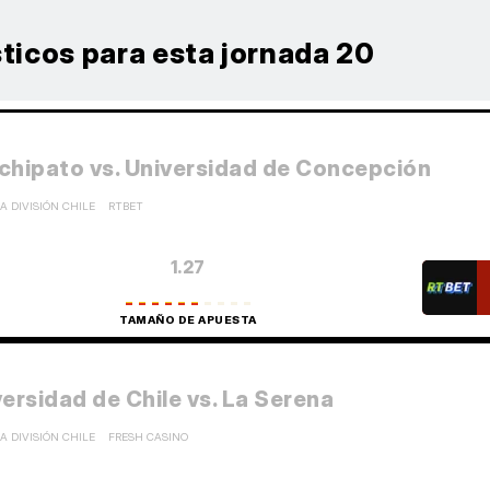
ticos para esta jornada 20
chipato vs. Universidad de Concepción
A DIVISIÓN CHILE
RTBET
1.27
TAMAÑO DE APUESTA
ersidad de Chile vs. La Serena
A DIVISIÓN CHILE
FRESH CASINO