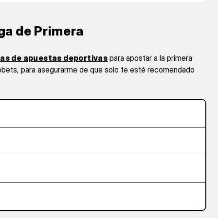
iga de Primera
as de apuestas deportivas
para apostar a la primera
lebets, para asegurarme de que solo te esté recomendado