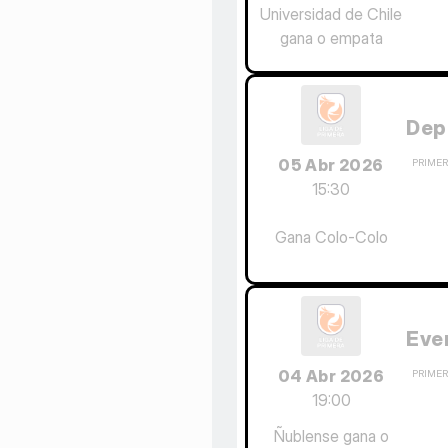
Universidad de Chile
gana o empata
Dep
05 Abr 2026
PRIMER
15:30
Gana Colo-Colo
Eve
04 Abr 2026
PRIMER
19:00
Ñublense gana o