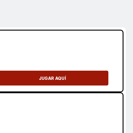
JUGAR AQUÍ