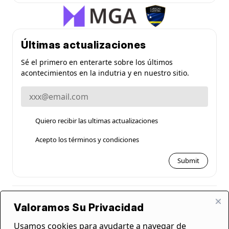
Últimas actualizaciones
Sé el primero en enterarte sobre los últimos
acontecimientos en la indutria y en nuestro sitio.
Quiero recibir las ultimas actualizaciones
Acepto los términos y condiciones
Newsletter
Checkboxes
Submit
Checkboxes
AVISO LEGAL & DECLARACIÓN DE AFILIACIÓN
Valoramos Su Privacidad
Chilebets es una plataforma independiente en Chile que analiza y reseña casinos
online y sitios de apuestas deportivas. No somos un operador de juego ni
Usamos cookies para ayudarte a navegar de
ofrecemos servicios de apuestas o registro de cuentas de juego. El contenido de