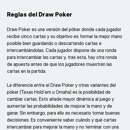
Reglas del Draw Poker
Draw Poker es una versión del póker donde cada jugador
recibe cinco cartas y su objetivo es formar la mejor mano
posible bien guardando o descartando cartas e
intercambiándolas. Cada jugador dispone de una ronda
para intercambiar las cartas y, tras esta, hay otra ronda
de apuesta antes de que los jugadores muestren las
cartas en la partida.
La diferencia entre el Draw Poker y otras variantes del
póker (Texas Hold´em u Omaha) es la posibilidad de
cambiar cartas. Esto añade mayor dinámica al juego y
aumentar las probabilidades de mejorar la mano y de
ganar. Sin embargo, para ello es necesario tomar buenas
decisiones. Es conveniente saber cuándo y qué cartas
intercambiar para mejorar la mano y no terminar con una