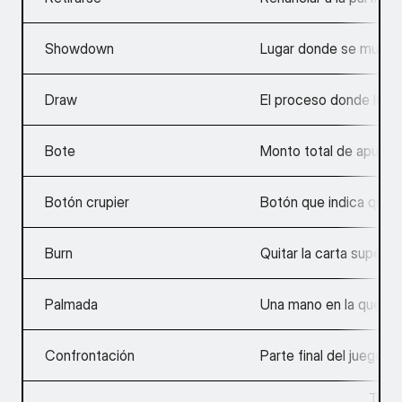
Showdown
Lugar donde se muestra
Draw
El proceso donde los j
Bote
Monto total de apues
Botón crupier
Botón que indica quién 
Burn
Quitar la carta superio
Palmada
Una mano en la que el 
Confrontación
Parte final del juego, 
Térmi