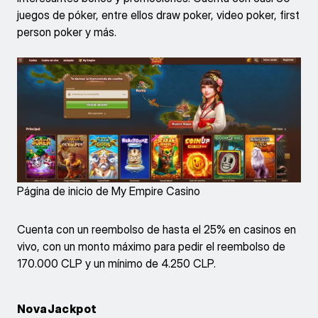
juegos de póker, entre ellos draw poker, video poker, first
person poker y más.
Página de inicio de My Empire Casino
Cuenta con un reembolso de hasta el 25% en casinos en
vivo, con un monto máximo para pedir el reembolso de
170.000 CLP y un mínimo de 4.250 CLP.
NovaJackpot