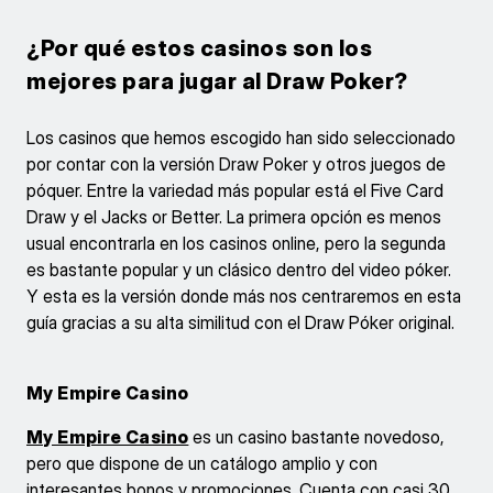
¿Por qué estos casinos son los
mejores para jugar al Draw Poker?
Los casinos que hemos escogido han sido seleccionado
por contar con la versión Draw Poker y otros juegos de
póquer. Entre la variedad más popular está el Five Card
Draw y el Jacks or Better. La primera opción es menos
usual encontrarla en los casinos online, pero la segunda
es bastante popular y un clásico dentro del video póker.
Y esta es la versión donde más nos centraremos en esta
guía gracias a su alta similitud con el Draw Póker original.
My Empire Casino
My Empire Casino
es un casino bastante novedoso,
pero que dispone de un catálogo amplio y con
interesantes bonos y promociones. Cuenta con casi 30