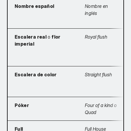
Nombre español
Nombre en
inglés
Escalera real
o
flor
Royal flush
imperial
Escalera de color
Straight flush
Póker
Four of a kind o
Quad
Full
Full House