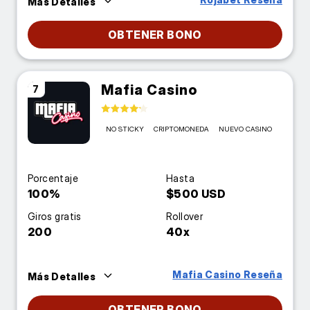
Más Detalles
OBTENER BONO
Mafia Casino
7
NO STICKY
CRIPTOMONEDA
NUEVO CASINO
Porcentaje
Hasta
100%
$500 USD
Giros gratis
Rollover
200
40x
Mafia Casino Reseña
Más Detalles
OBTENER BONO