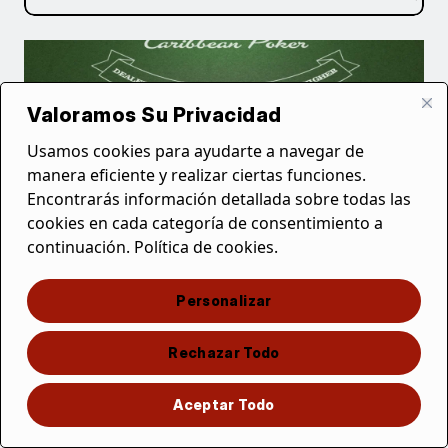
Valoramos Su Privacidad
Usamos cookies para ayudarte a navegar de
manera eficiente y realizar ciertas funciones.
Encontrarás información detallada sobre todas las
Opción de ante en una mesa de póker online
cookies en cada categoría de consentimiento a
continuación. Política de cookies.
Reglas del Five Card Draw
Personalizar
Es una variante del Draw Poker, donde existen también
ciegas y botón. Cada jugador recibe un total de 5 cartas
Rechazar Todo
boca abajo. El primer jugador tras ciega grande tiene la
opción de retirarse, igualar o subir. La partida continúa en
Aceptar Todo
el sentido de las agujas del reloj hasta que la ronda de