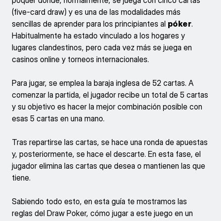
póquer donde, normalmente, se juega con cinco cartas
(five-card draw) y es una de las modalidades más
sencillas de aprender para los principiantes al
póker
.
Habitualmente ha estado vinculado a los hogares y
lugares clandestinos, pero cada vez más se juega en
casinos online y torneos internacionales.
Para jugar, se emplea la baraja inglesa de 52 cartas. A
comenzar la partida, el jugador recibe un total de 5 cartas
y su objetivo es hacer la mejor combinación posible con
esas 5 cartas en una mano.
Tras repartirse las cartas, se hace una ronda de apuestas
y, posteriormente, se hace el descarte. En esta fase, el
jugador elimina las cartas que desea o mantienen las que
tiene.
Sabiendo todo esto, en esta guía te mostramos las
reglas del Draw Poker, cómo jugar a este juego en un