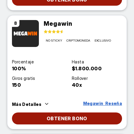
Megawin
8
NO STICKY
CRIPTOMONEDA
EXCLUSIVO
Porcentaje
Hasta
100%
$1.800.000
Giros gratis
Rollover
150
40x
Megawin Reseña
Más Detalles
OBTENER BONO