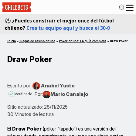
⚽ ¿Puedes construir el mejor once del fútbol
chileno?
Crea tu equipo aquí y busca el 30-0
Inicio
»
Juegos de casino online
»
Póker online: La guía completa
»
Draw Poker
Draw Poker
Escrito por:
Anabel Yuste
Por:
Mario Canalejo
Verificado
Sitio actualizado: 28/11/2025
30 Minutos de lectura
El
Draw Poker
(póker “tapado”) es una versión del