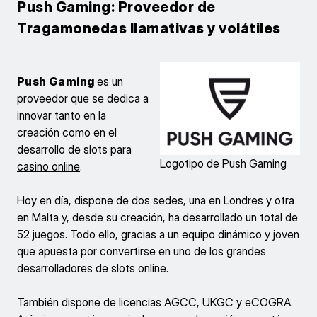
Push Gaming: Proveedor de
Tragamonedas llamativas y volátiles
Push Gaming
es un
proveedor que se dedica a
innovar tanto en la
creación como en el
desarrollo de slots para
Logotipo de Push Gaming
casino online
.
Hoy en día, dispone de dos sedes, una en Londres y otra
en Malta y, desde su creación, ha desarrollado un total de
52 juegos. Todo ello, gracias a un equipo dinámico y joven
que apuesta por convertirse en uno de los grandes
desarrolladores de slots online.
También dispone de licencias AGCC, UKGC y eCOGRA.