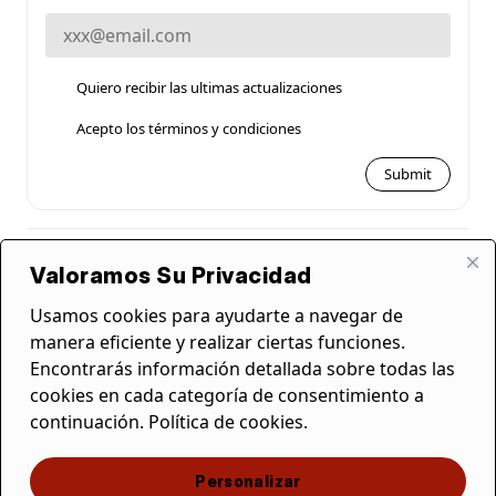
Quiero recibir las ultimas actualizaciones
Acepto los términos y condiciones
T&C
T&C
Submit
Checkboxes
AVISO LEGAL & DECLARACIÓN DE AFILIACIÓN
Valoramos Su Privacidad
Chilebets es una plataforma independiente en Chile que analiza y reseña casinos
online y sitios de apuestas deportivas. No somos un operador de juego ni
Usamos cookies para ayudarte a navegar de
ofrecemos servicios de apuestas o registro de cuentas de juego. El contenido de
nuestro sitio web tiene un propósito exclusivamente informativo y comparativo.
manera eficiente y realizar ciertas funciones.
Podemos recibir comisiones de algunas de las empresas mencionadas en el sitio.
Encontrarás información detallada sobre todas las
Estas colaboraciones comerciales nos permiten financiar nuestras operaciones y
el trabajo editorial, pero no influyen en nuestras evaluaciones, rankings ni
cookies en cada categoría de consentimiento a
conclusiones. Todas nuestras reseñas se basan en pruebas propias, una
continuación. Política de cookies.
metodología documentada y criterios editoriales.
Es responsabilidad de cada usuario asegurarse de cumplir con los requisitos de
edad y la normativa local vigente en Chile antes de registrarse en un operador de
Personalizar
juego. Apostar conlleva riesgos financieros y puede generar adicción. No nos