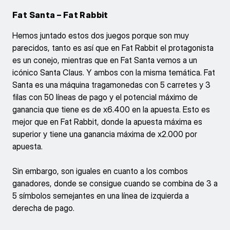
Fat Santa – Fat Rabbit
Hemos juntado estos dos juegos porque son muy
parecidos, tanto es así que en Fat Rabbit el protagonista
es un conejo, mientras que en Fat Santa vemos a un
icónico Santa Claus. Y ambos con la misma temática. Fat
Santa es una máquina tragamonedas con 5 carretes y 3
filas con 50 líneas de pago y el potencial máximo de
ganancia que tiene es de x6.400 en la apuesta. Esto es
mejor que en Fat Rabbit, donde la apuesta máxima es
superior y tiene una ganancia máxima de x2.000 por
apuesta.
Sin embargo, son iguales en cuanto a los combos
ganadores, donde se consigue cuando se combina de 3 a
5 símbolos semejantes en una línea de izquierda a
derecha de pago.