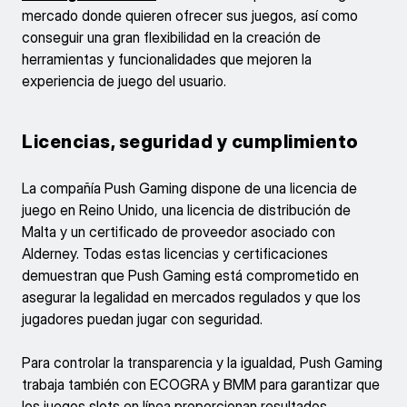
mercado donde quieren ofrecer sus juegos, así como
conseguir una gran flexibilidad en la creación de
herramientas y funcionalidades que mejoren la
experiencia de juego del usuario.
Licencias, seguridad y cumplimiento
La compañía Push Gaming dispone de una licencia de
juego en Reino Unido, una licencia de distribución de
Malta y un certificado de proveedor asociado con
Alderney. Todas estas licencias y certificaciones
demuestran que Push Gaming está comprometido en
asegurar la legalidad en mercados regulados y que los
jugadores puedan jugar con seguridad.
Para controlar la transparencia y la igualdad, Push Gaming
trabaja también con ECOGRA y BMM para garantizar que
los juegos slots en línea proporcionan resultados