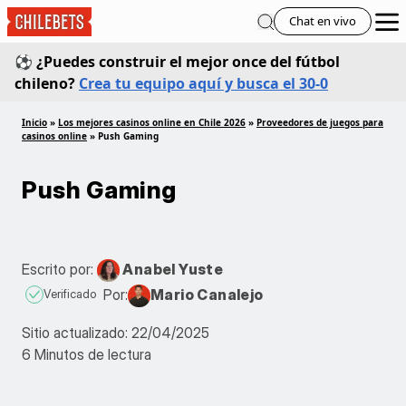
Chat en vivo
⚽ ¿Puedes construir el mejor once del fútbol
chileno?
Crea tu equipo aquí y busca el 30-0
Inicio
»
Los mejores casinos online en Chile 2026
»
Proveedores de juegos para
casinos online
»
Push Gaming
Push Gaming
Escrito por:
Anabel Yuste
Por:
Mario Canalejo
Verificado
Sitio actualizado: 22/04/2025
6 Minutos de lectura