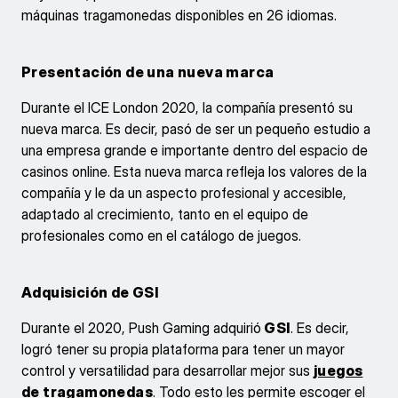
máquinas tragamonedas disponibles en 26 idiomas.
Presentación de una nueva marca
Durante el ICE London 2020, la compañía presentó su
nueva marca. Es decir, pasó de ser un pequeño estudio a
una empresa grande e importante dentro del espacio de
casinos online. Esta nueva marca refleja los valores de la
compañía y le da un aspecto profesional y accesible,
adaptado al crecimiento, tanto en el equipo de
profesionales como en el catálogo de juegos.
Adquisición de GSI
Durante el 2020, Push Gaming adquirió
GSI
. Es decir,
logró tener su propia plataforma para tener un mayor
control y versatilidad para desarrollar mejor sus
juegos
de tragamonedas
. Todo esto les permite escoger el