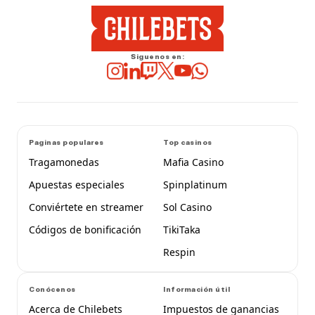
Siguenos en:
Paginas populares
Top casinos
Tragamonedas
Mafia Casino
Apuestas especiales
Spinplatinum
Conviértete en streamer
Sol Casino
Códigos de bonificación
TikiTaka
Respin
Conócenos
Información útil
Acerca de Chilebets
Impuestos de ganancias