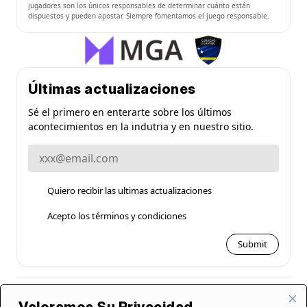
jugadores son los únicos responsables de determinar cuánto están
dispuestos y pueden apostar. Siempre fomentamos el juego responsable.
Últimas actualizaciones
Sé el primero en enterarte sobre los últimos
acontecimientos en la indutria y en nuestro sitio.
Quiero recibir las ultimas actualizaciones
*
Acepto los términos y condiciones
*
Checkboxes
Submit
AVISO LEGAL & DECLARACIÓN DE AFILIACIÓN