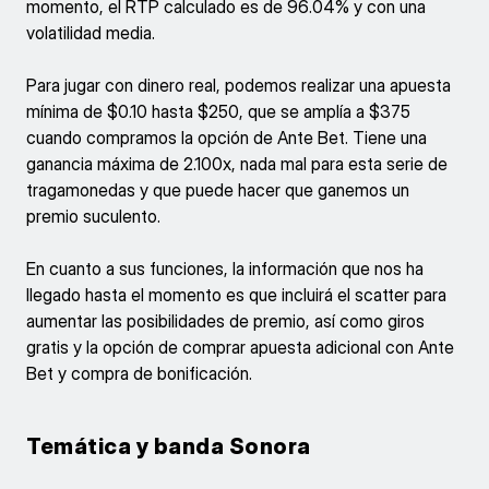
momento, el RTP calculado es de 96.04% y con una
volatilidad media.
Para jugar con dinero real, podemos realizar una apuesta
mínima de $0.10 hasta $250, que se amplía a $375
cuando compramos la opción de Ante Bet. Tiene una
ganancia máxima de 2.100x, nada mal para esta serie de
tragamonedas y que puede hacer que ganemos un
premio suculento.
En cuanto a sus funciones, la información que nos ha
llegado hasta el momento es que incluirá el scatter para
aumentar las posibilidades de premio, así como giros
gratis y la opción de comprar apuesta adicional con Ante
Bet y compra de bonificación.
Temática y banda Sonora