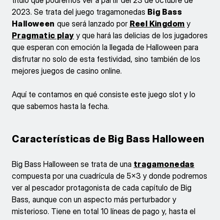
título que podremos ver a partir del 23 de octubre de
2023. Se trata del juego tragamonedas
Big Bass
Halloween
que será lanzado por
Reel Kingdom
y
Pragmatic play
y que hará las delicias de los jugadores
que esperan con emoción la llegada de Halloween para
disfrutar no solo de esta festividad, sino también de los
mejores juegos de casino online.
Aquí te contamos en qué consiste este juego slot y lo
que sabemos hasta la fecha.
Características de Big Bass Halloween
Big Bass Halloween se trata de una
tragamonedas
compuesta por una cuadrícula de 5×3 y donde podremos
ver al pescador protagonista de cada capítulo de Big
Bass, aunque con un aspecto más perturbador y
misterioso. Tiene en total 10 líneas de pago y, hasta el