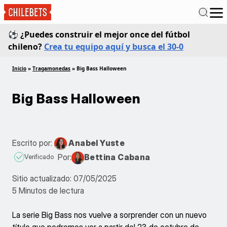
⚽ ¿Puedes construir el mejor once del fútbol
chileno?
Crea tu equipo aquí y busca el 30-0
Inicio
»
Tragamonedas
»
Big Bass Halloween
Big Bass Halloween
Escrito por:
Anabel Yuste
Por:
Bettina Cabana
Verificado
Sitio actualizado: 07/05/2025
5 Minutos de lectura
La serie Big Bass nos vuelve a sorprender con un nuevo