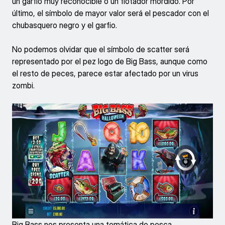
un garfio muy reconocible o un flotador mordido. Por
último, el símbolo de mayor valor será el pescador con el
chubasquero negro y el garfio.
No podemos olvidar que el símbolo de scatter será
representado por el pez logo de Big Bass, aunque como
el resto de peces, parece estar afectado por un virus
zombi.
Big Bass nos presenta una temática de pesca