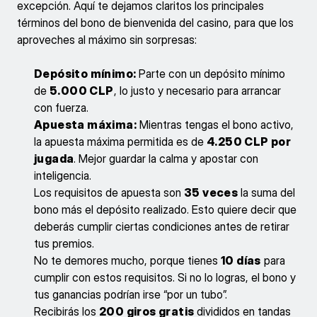
excepción. Aquí te dejamos claritos los principales
términos del bono de bienvenida del casino, para que los
aproveches al máximo sin sorpresas:
Depósito mínimo:
Parte con un depósito mínimo
de
5.000 CLP
, lo justo y necesario para arrancar
con fuerza.
Apuesta máxima:
Mientras tengas el bono activo,
la apuesta máxima permitida es de
4.250 CLP por
jugada
. Mejor guardar la calma y apostar con
inteligencia.
Los requisitos de apuesta son
35 veces
la suma del
bono más el depósito realizado. Esto quiere decir que
deberás cumplir ciertas condiciones antes de retirar
tus premios.
No te demores mucho, porque tienes
10 días
para
cumplir con estos requisitos. Si no lo logras, el bono y
tus ganancias podrían irse “por un tubo”.
Recibirás los
200 giros gratis
divididos en tandas