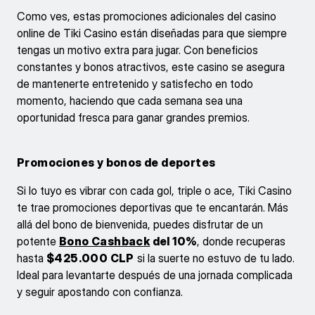
Como ves, estas promociones adicionales del casino
online de Tiki Casino están diseñadas para que siempre
tengas un motivo extra para jugar. Con beneficios
constantes y bonos atractivos, este casino se asegura
de mantenerte entretenido y satisfecho en todo
momento, haciendo que cada semana sea una
oportunidad fresca para ganar grandes premios.
Promociones y bonos de deportes
Si lo tuyo es vibrar con cada gol, triple o ace, Tiki Casino
te trae promociones deportivas que te encantarán. Más
allá del bono de bienvenida, puedes disfrutar de un
potente
Bono Cashback
del 10%
, donde recuperas
hasta
$425.000 CLP
si la suerte no estuvo de tu lado.
Ideal para levantarte después de una jornada complicada
y seguir apostando con confianza.