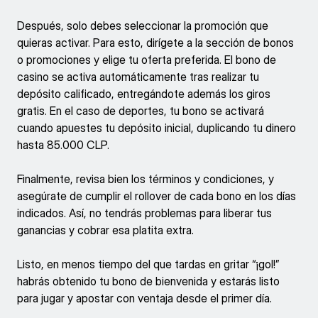
Después, solo debes seleccionar la promoción que
quieras activar. Para esto, dirígete a la sección de bonos
o promociones y elige tu oferta preferida. El bono de
casino se activa automáticamente tras realizar tu
depósito calificado, entregándote además los giros
gratis. En el caso de deportes, tu bono se activará
cuando apuestes tu depósito inicial, duplicando tu dinero
hasta 85.000 CLP.
Finalmente, revisa bien los términos y condiciones, y
asegúrate de cumplir el rollover de cada bono en los días
indicados. Así, no tendrás problemas para liberar tus
ganancias y cobrar esa platita extra.
Listo, en menos tiempo del que tardas en gritar “¡gol!”
habrás obtenido tu bono de bienvenida y estarás listo
para jugar y apostar con ventaja desde el primer día.