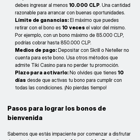
debes ingresar al menos
10.000 CLP
. Una cantidad
razonable para arrancar con buenas oportunidades.
Límite de ganancias:
El máximo que puedes
retirar con el bono es
10 veces
el valor del mismo.
Por ejemplo, con un bono máximo de 85.000 CLP,
podrías cobrar hasta 850.000 CLP.
Medios de pago:
Depositar con Skrill o Neteller no
cuenta para este bono. Usa otros métodos que
admite Tiki Casino para no perder tu promoción.
Plazo para activarlo:
No olvides que tienes
10
días
desde que activas tu bono para cumplir con
todas las condiciones. ¡No pierdas tiempo!
Pasos para lograr los bonos de
bienvenida
Sabemos que estás impaciente por comenzar a disfrutar