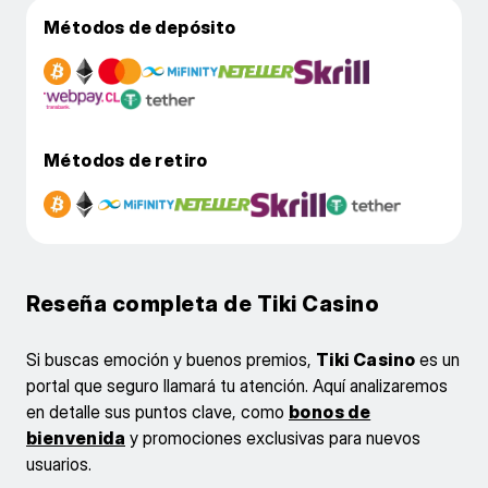
Métodos de depósito
Métodos de retiro
Reseña completa de Tiki Casino
Si buscas emoción y buenos premios,
Tiki Casino
es un
portal que seguro llamará tu atención. Aquí analizaremos
en detalle sus puntos clave, como
bonos de
bienvenida
y promociones exclusivas para nuevos
usuarios.