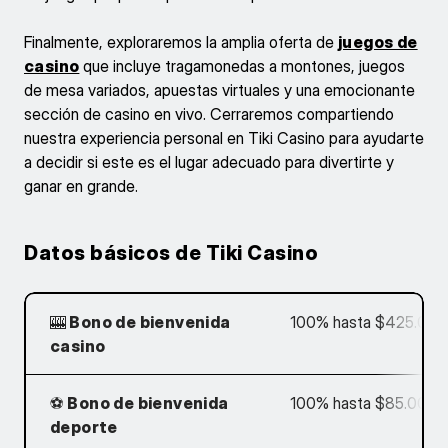
Finalmente, exploraremos la amplia oferta de
juegos de
casino
que incluye tragamonedas a montones, juegos
de mesa variados, apuestas virtuales y una emocionante
sección de casino en vivo. Cerraremos compartiendo
nuestra experiencia personal en Tiki Casino para ayudarte
a decidir si este es el lugar adecuado para divertirte y
ganar en grande.
Datos básicos de Tiki Casino
🎰
Bono de bienvenida
100% hasta $425.000 +
casino
⚽
Bono de bienvenida
100% hasta $85.000
deporte