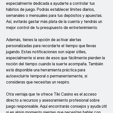
especialmente dedicada a ayudarte a controlar tus
hábitos de juego. Podrás establecer límites diarios,
semanales o mensuales para tus depósitos y apuestas.
Así, evitarás gastar más plata de la cuenta y tendrás un
mejor control de tu presupuesto de entretenimiento.
Además, tienes la opción de activar alertas
personalizadas para recordarte el tiempo que llevas
jugando. Estas notificaciones son súper útiles,
especialmente si eres de esos que fácilmente pierden la
noción del tiempo cuando la suerte acompaña. También
está disponible una herramienta práctica para
autoexcluirte temporal o permanentemente, si
consideras que necesitas un respiro.
Otra ventaja que te ofrece Tiki Casino es el acceso
directo a recursos y asesoramiento profesional sobre
juego responsable. Aquí encontrarás consejos y ayuda útil
si en algún momento sientes que necesitas hablar con