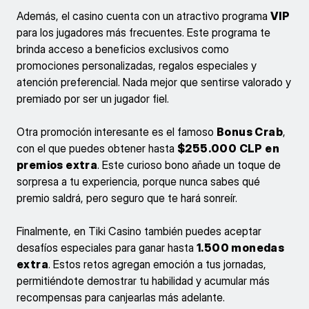
Además, el casino cuenta con un atractivo programa
VIP
para los jugadores más frecuentes. Este programa te
brinda acceso a beneficios exclusivos como
promociones personalizadas, regalos especiales y
atención preferencial. Nada mejor que sentirse valorado y
premiado por ser un jugador fiel.
Otra promoción interesante es el famoso
Bonus Crab
,
con el que puedes obtener hasta
$255.000 CLP en
premios extra
. Este curioso bono añade un toque de
sorpresa a tu experiencia, porque nunca sabes qué
premio saldrá, pero seguro que te hará sonreír.
Finalmente, en Tiki Casino también puedes aceptar
desafíos especiales para ganar hasta
1.500 monedas
extra
. Estos retos agregan emoción a tus jornadas,
permitiéndote demostrar tu habilidad y acumular más
recompensas para canjearlas más adelante.