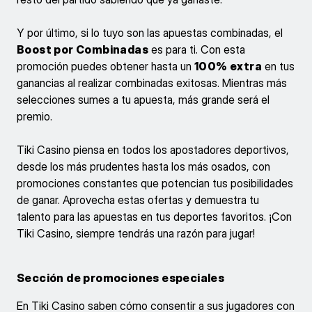
Y por último, si lo tuyo son las apuestas combinadas, el
Boost por Combinadas
es para ti. Con esta
promoción puedes obtener hasta un
100% extra
en tus
ganancias al realizar combinadas exitosas. Mientras más
selecciones sumes a tu apuesta, más grande será el
premio.
Tiki Casino piensa en todos los apostadores deportivos,
desde los más prudentes hasta los más osados, con
promociones constantes que potencian tus posibilidades
de ganar. Aprovecha estas ofertas y demuestra tu
talento para las apuestas en tus deportes favoritos. ¡Con
Tiki Casino, siempre tendrás una razón para jugar!
Sección de promociones especiales
En Tiki Casino saben cómo consentir a sus jugadores con