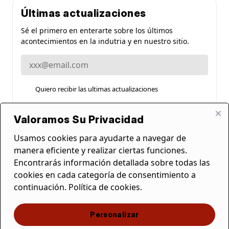
Últimas actualizaciones
Sé el primero en enterarte sobre los últimos
acontecimientos en la indutria y en nuestro sitio.
Quiero recibir las ultimas actualizaciones
Checkboxes
Acepto los términos y condiciones
T&C
Valoramos Su Privacidad
T&C
Submit
Usamos cookies para ayudarte a navegar de
manera eficiente y realizar ciertas funciones.
Encontrarás información detallada sobre todas las
AVISO LEGAL & DECLARACIÓN DE AFILIACIÓN
cookies en cada categoría de consentimiento a
Chilebets es una plataforma independiente en Chile que analiza y reseña casinos
continuación. Política de cookies.
online y sitios de apuestas deportivas. No somos un operador de juego ni
ofrecemos servicios de apuestas o registro de cuentas de juego. El contenido de
nuestro sitio web tiene un propósito exclusivamente informativo y comparativo.
Podemos recibir comisiones de algunas de las empresas mencionadas en el sitio.
Personalizar
Estas colaboraciones comerciales nos permiten financiar nuestras operaciones y
el trabajo editorial, pero no influyen en nuestras evaluaciones, rankings ni