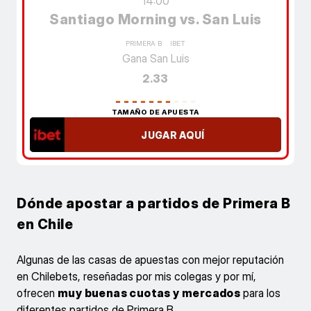
14:00
Santiago Morning vs. San Luis
PRIMERA B
IBET
Gana San Luis
2.33
TAMAÑO DE APUESTA
JUGAR AQUÍ
Dónde apostar a partidos de Primera B
en Chile
Algunas de las casas de apuestas con mejor reputación
en Chilebets, reseñadas por mis colegas y por mí,
ofrecen
muy buenas cuotas y mercados
para los
diferentes partidos de Primera B.