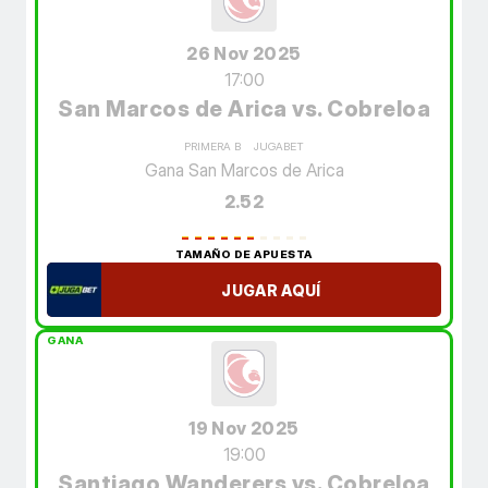
26 Nov 2025
17:00
San Marcos de Arica vs. Cobreloa
PRIMERA B
JUGABET
Gana San Marcos de Arica
2.52
TAMAÑO DE APUESTA
JUGAR AQUÍ
GANA
19 Nov 2025
19:00
Santiago Wanderers vs. Cobreloa