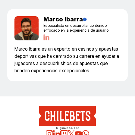
Marco Ibarra
Especialista en desarrollar contenido
enfocado en la experiencia de usuario.
Marco Ibarra es un experto en casinos y apuestas
deportivas que ha centrado su carrera en ayudar a
jugadores a descubrir sitios de apuestas que
brinden experiencias excepcionales.
Siguenos en: