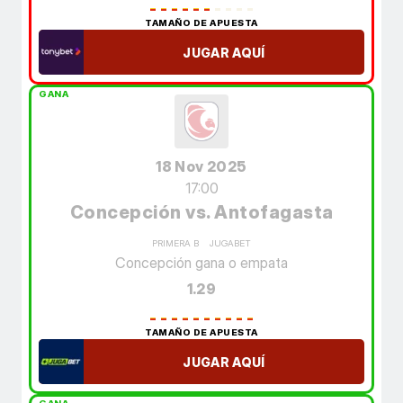
TAMAÑO DE APUESTA
JUGAR AQUÍ
GANA
18 Nov 2025
17:00
Concepción vs. Antofagasta
PRIMERA B
JUGABET
Concepción gana o empata
1.29
TAMAÑO DE APUESTA
JUGAR AQUÍ