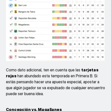
Como dato adicional, ten en cuenta que las
tarjetas
rojas
han abundado esta temporada en Primera B. Si
estás pensando hacer una apuesta especial, apostar a
que algún jugador se va expulsado de cualquier encuentro
puede ser buena idea.
Concepción vs. Magallanes