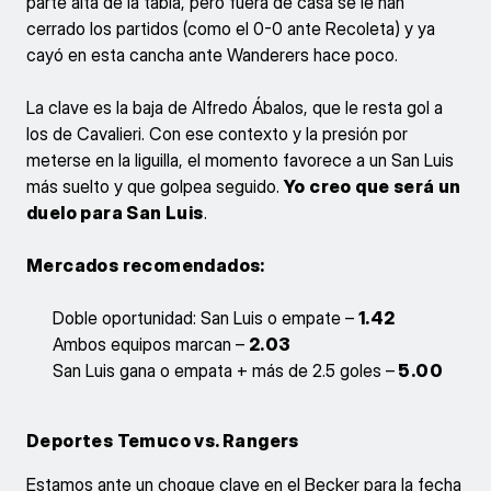
parte alta de la tabla, pero fuera de casa se le han
cerrado los partidos (como el 0-0 ante Recoleta) y ya
cayó en esta cancha ante Wanderers hace poco.
La clave es la baja de Alfredo Ábalos, que le resta gol a
los de Cavalieri. Con ese contexto y la presión por
meterse en la liguilla, el momento favorece a un San Luis
más suelto y que golpea seguido.
Yo creo que será un
duelo para San Luis
.
Mercados recomendados:
Doble oportunidad: San Luis o empate –
1.42
Ambos equipos marcan –
2.03
San Luis gana o empata + más de 2.5 goles –
5.00
Deportes Temuco vs. Rangers
Estamos ante un choque clave en el Becker para la fecha