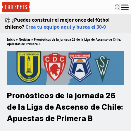
⚽ ¿Puedes construir el mejor once del fútbol
chileno?
Crea tu equipo aquí y busca el 30-0
Inicio
»
Noticias
»
Pronósticos de la jornada 26 de la Liga de Ascenso de Chile:
Apuestas de Primera B
Pronósticos de la jornada 26
de la Liga de Ascenso de Chile:
Apuestas de Primera B